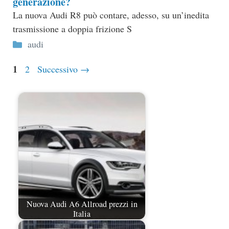
generazione?
La nuova Audi R8 può contare, adesso, su un’inedita
trasmissione a doppia frizione S
Categorie
audi
Pagina
1
Pagina
2
Successivo
→
Nuova Audi A6 Allroad prezzi in
Italia