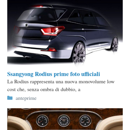
Ssangyong Rodius prime foto ufficiali
La Rodius rappresenta una nuova monovolume low
cost che, senza ombra di dubbio, a
Categorie
anteprime