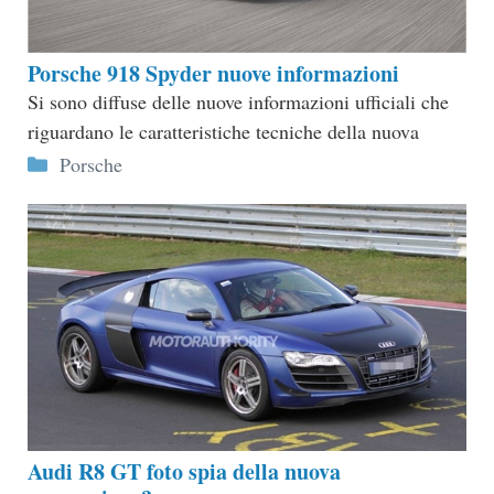
Porsche 918 Spyder nuove informazioni
Si sono diffuse delle nuove informazioni ufficiali che
riguardano le caratteristiche tecniche della nuova
Categorie
Porsche
Audi R8 GT foto spia della nuova