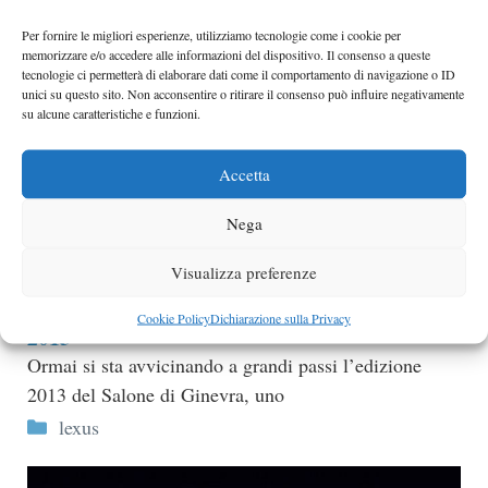
Per fornire le migliori esperienze, utilizziamo tecnologie come i cookie per
memorizzare e/o accedere alle informazioni del dispositivo. Il consenso a queste
tecnologie ci permetterà di elaborare dati come il comportamento di navigazione o ID
unici su questo sito. Non acconsentire o ritirare il consenso può influire negativamente
su alcune caratteristiche e funzioni.
Accetta
Nega
Visualizza preferenze
Lexus si prepara per il Salone di Ginevra
Cookie Policy
Dichiarazione sulla Privacy
2013
Ormai si sta avvicinando a grandi passi l’edizione
2013 del Salone di Ginevra, uno
Categorie
lexus