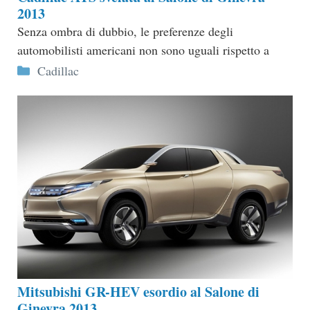
2013
Senza ombra di dubbio, le preferenze degli
automobilisti americani non sono uguali rispetto a
Categorie
Cadillac
Mitsubishi GR-HEV esordio al Salone di
Ginevra 2013