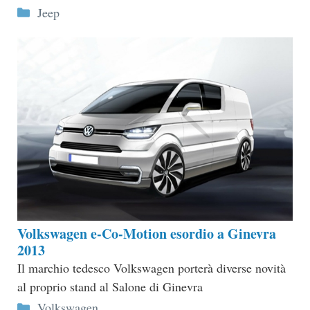
Categorie
Jeep
Volkswagen e-Co-Motion esordio a Ginevra
2013
Il marchio tedesco Volkswagen porterà diverse novità
al proprio stand al Salone di Ginevra
Categorie
Volkswagen