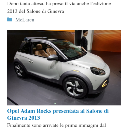
Dopo tanta attesa, ha preso il via anche l’edizione
2013 del Salone di Ginevra
Categorie
McLaren
Opel Adam Rocks presentata al Salone di
Ginevra 2013
Finalmente sono arrivate le prime immagini dal