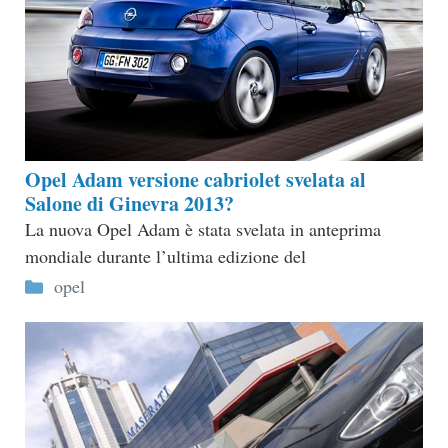
Opel Adam versione cabriolet svelata al
Salone di Ginevra 2013?
La nuova Opel Adam è stata svelata in anteprima
mondiale durante l’ultima edizione del
Categorie
opel