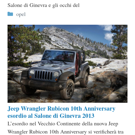
Salone di Ginevra e gli occhi del
Categorie
opel
Jeep Wrangler Rubicon 10th Anniversary
esordio al Salone di Ginevra 2013
L’esordio nel Vecchio Continente della nuova Jeep
Wrangler Rubicon 10th Anniversary si verificherà tra