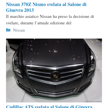
Nissan 370Z Nismo svelata al Salone di
Ginevra 2013
Il marchio asiatico Nissan ha preso la decisione di
svelare, durante l’attuale edizione del
Categorie
Nissan
Cadillac ATS svelata al Salone di Ginevra