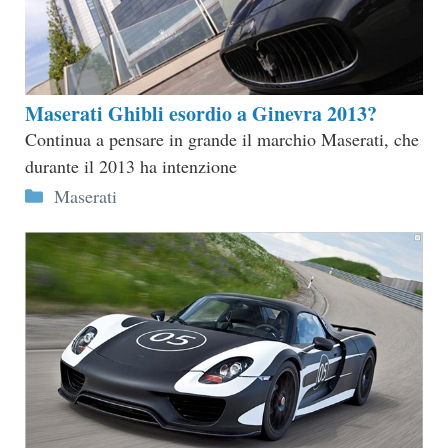
Maserati Ghibli esordio a Ginevra 2013?
Continua a pensare in grande il marchio Maserati, che
durante il 2013 ha intenzione
Categorie
Maserati