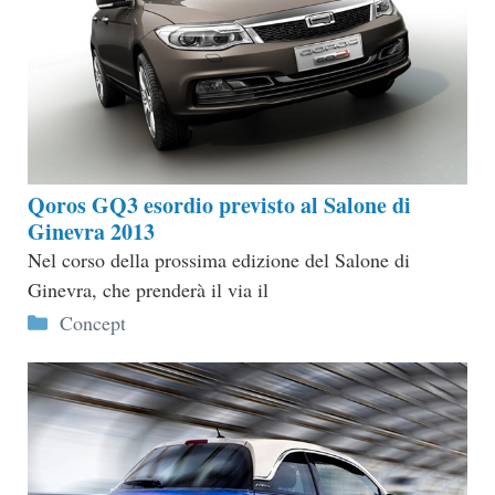
Qoros GQ3 esordio previsto al Salone di
Ginevra 2013
Nel corso della prossima edizione del Salone di
Ginevra, che prenderà il via il
Categorie
Concept