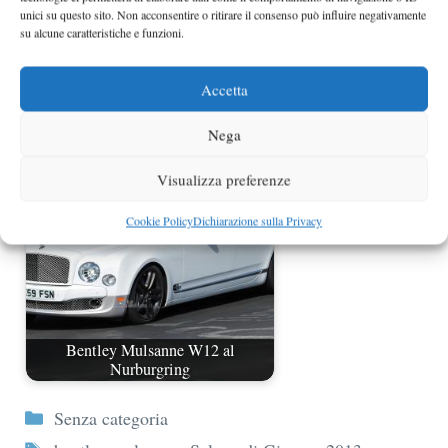
unici su questo sito. Non acconsentire o ritirare il consenso può influire negativamente
su alcune caratteristiche e funzioni.
Accetta
Bentley Hybrid Concept debutta a
Pechino
Nega
Visualizza preferenze
Cookie Policy
Dichiarazione sulla Privacy
Bentley Mulsanne W12 al
Nurburgring
Categorie
Senza categoria
Tag