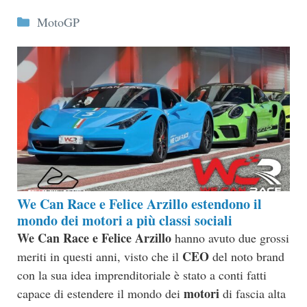
Categorie
MotoGP
We Can Race e Felice Arzillo estendono il
mondo dei motori a più classi sociali
We Can Race e Felice Arzillo
hanno avuto due grossi
CEO
meriti in questi anni, visto che il
del noto brand
con la sua idea imprenditoriale è stato a conti fatti
motori
capace di estendere il mondo dei
di fascia alta