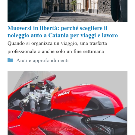
Muoversi in libertà: perché scegliere il
noleggio auto a Catania per viaggi e lavoro
Quando si organizza un viaggio, una trasferta
professionale o anche solo un fine settimana
Categorie
Aiuti e approfondimenti