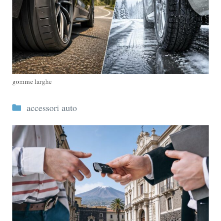
gomme larghe
Categorie
accessori auto