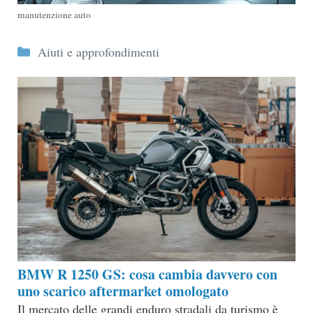
manutenzione auto
Categorie
Aiuti e approfondimenti
BMW R 1250 GS: cosa cambia davvero con
uno scarico aftermarket omologato
Il mercato delle grandi enduro stradali da turismo è