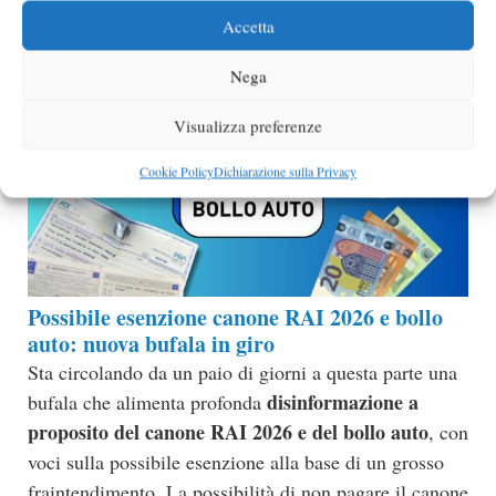
Categorie
Aiuti e approfondimenti
Accetta
Nega
Visualizza preferenze
Cookie Policy
Dichiarazione sulla Privacy
Possibile esenzione canone RAI 2026 e bollo
auto: nuova bufala in giro
Sta circolando da un paio di giorni a questa parte una
disinformazione a
bufala che alimenta profonda
proposito del canone RAI 2026 e del bollo auto
, con
voci sulla possibile esenzione alla base di un grosso
fraintendimento. La possibilità di non pagare il canone