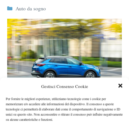
Categorie
Auto da sogno
Gestisci Consenso Cookie
Per fornire le migliori esperienze, utilizziamo tecnologie come i cookie per
Assicurazione auto e nuove esigenze di
memorizzare e/o accedere alle informazioni del dispositivo. Il consenso a queste
mobilità: cosa valutano oggi gli automobilisti
tecnologie ci permetterà di elaborare dati come il comportamento di navigazione o ID
Negli ultimi anni il rapporto degli italiani con
unici su questo sito. Non acconsentire o ritirare il consenso può influire negativamente
su alcune caratteristiche e funzioni.
l’automobile è cambiato profondamente. Se in