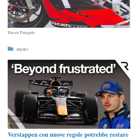
Ducati Panigale
Categorie
moto
Verstappen con nuove regole potrebbe restare