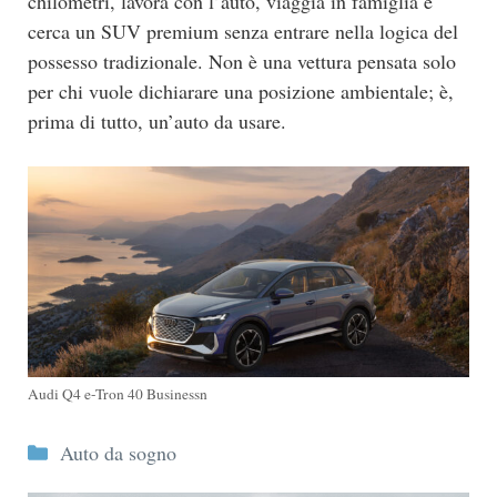
chilometri, lavora con l’auto, viaggia in famiglia e
cerca un SUV premium senza entrare nella logica del
possesso tradizionale. Non è una vettura pensata solo
per chi vuole dichiarare una posizione ambientale; è,
prima di tutto, un’auto da usare.
Audi Q4 e-Tron 40 Businessn
Categorie
Auto da sogno