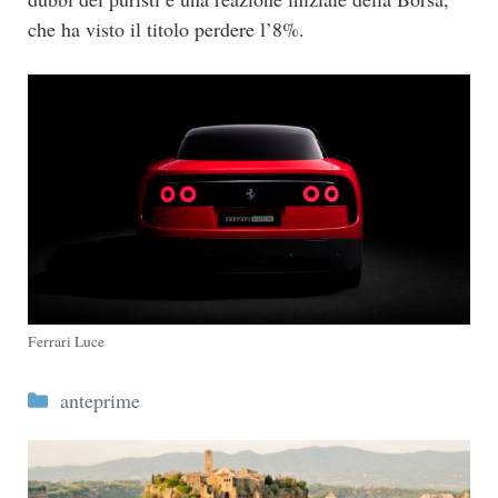
che ha visto il titolo perdere l’8%.
Ferrari Luce
Categorie
anteprime