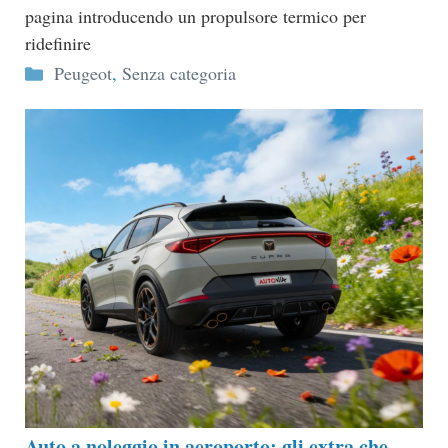
pagina introducendo un propulsore termico per
ridefinire
Categorie
Peugeot
,
Senza categoria
Auto a noleggio in aeroporto: gli extra che