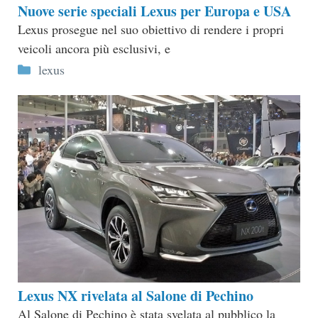
Nuove serie speciali Lexus per Europa e USA
Lexus prosegue nel suo obiettivo di rendere i propri
veicoli ancora più esclusivi, e
Categorie
lexus
Lexus NX rivelata al Salone di Pechino
Al Salone di Pechino è stata svelata al pubblico la