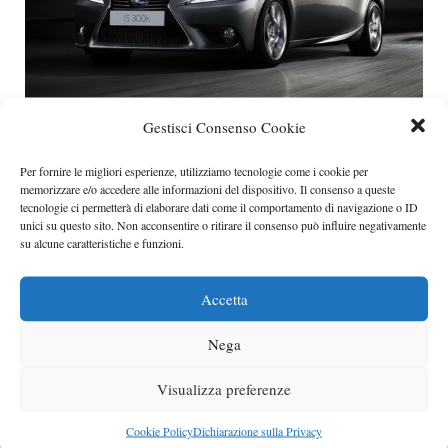
Nuova Lexus IS 300h prezzi da 37.500 euro
Gestisci Consenso Cookie
In Italia la nuova Lexus IS sarà proposta solamente
Per fornire le migliori esperienze, utilizziamo tecnologie come i cookie per
nella versione 300h, con prezzi
memorizzare e/o accedere alle informazioni del dispositivo. Il consenso a queste
Categorie
tecnologie ci permetterà di elaborare dati come il comportamento di navigazione o ID
lexus
unici su questo sito. Non acconsentire o ritirare il consenso può influire negativamente
su alcune caratteristiche e funzioni.
Accetta
Nega
Visualizza preferenze
Cookie Policy
Dichiarazione sulla Privacy