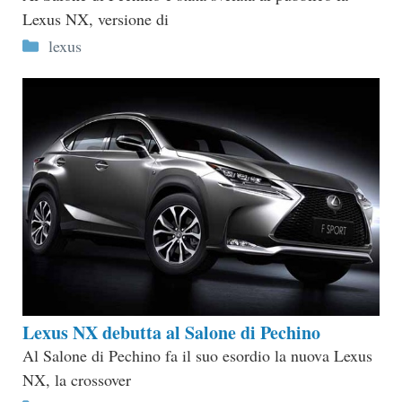
Lexus NX, versione di
Categorie
lexus
Lexus NX debutta al Salone di Pechino
Al Salone di Pechino fa il suo esordio la nuova Lexus
NX, la crossover