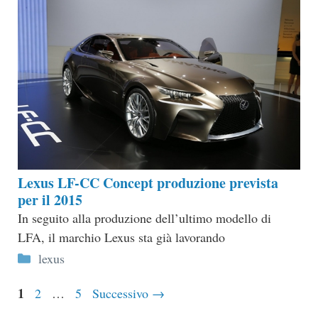
Lexus LF-CC Concept produzione prevista
per il 2015
In seguito alla produzione dell’ultimo modello di
LFA, il marchio Lexus sta già lavorando
Categorie
lexus
Pagina
1
Pagina
Pagina
2
…
5
Successivo
→