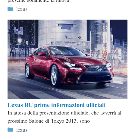
Categorie
lexus
Lexus RC prime informazioni ufficiali
In attesa della presentazione ufficiale, che avverrà al
prossimo Salone di Tokyo 2013, sono
Categorie
lexus