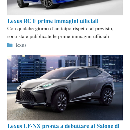
Lexus RC F prime immagini ufficiali
Con qualche giorno d’anticipo rispetto al previsto,
sono state pubblicate le prime immagini ufficiali
Categorie
lexus
Lexus LF-NX pronta a debuttare al Salone di