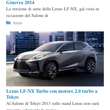
Ginevra 2014
La versione di serie della Lexus LF-NX, già vista in
occasione del Salone di
Categorie
lexus
Lexus LF-NX Turbo con motore 2.0 turbo a
Tokyo
Al Salone di Tokyo 2013 sullo stand Lexus non sarà
presente solamente la nuova