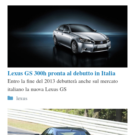
Lexus GS 300h pronta al debutto in Italia
Entro la fine del 2013 debutterà anche sul mercato
italiano la nuova Lexus GS
Categorie
lexus