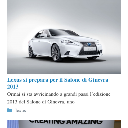
Lexus si prepara per il Salone di Ginevra
2013
Ormai si sta avvicinando a grandi passi l’edizione
2013 del Salone di Ginevra, uno
Categorie
lexus