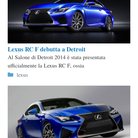
Lexus RC F debutta a Detroit
Al Salone di Detroit 2014 è stata presentata
ufficialmente la Lexus RC F, ossia
Categorie
lexus