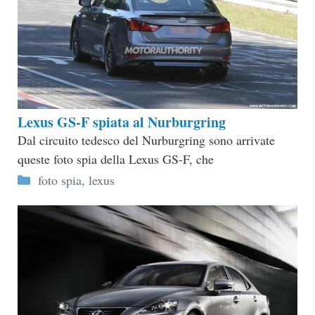
Lexus GS-F spiata al Nurburgring
Dal circuito tedesco del Nurburgring sono arrivate
queste foto spia della Lexus GS-F, che
Categorie
foto spia
,
lexus