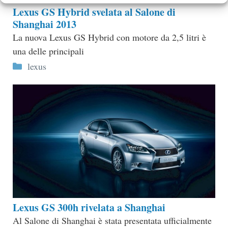
Lexus GS Hybrid svelata al Salone di
Shanghai 2013
La nuova Lexus GS Hybrid con motore da 2,5 litri è
una delle principali
Categorie
lexus
Lexus GS 300h rivelata a Shanghai
Al Salone di Shanghai è stata presentata ufficialmente