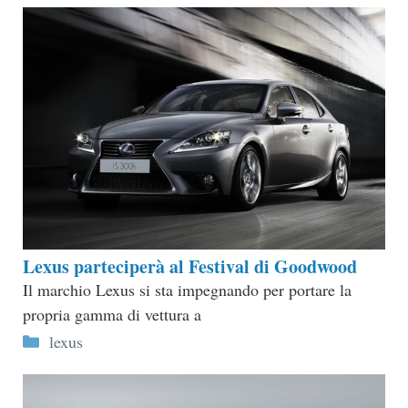
Lexus parteciperà al Festival di Goodwood
Il marchio Lexus si sta impegnando per portare la
propria gamma di vettura a
Categorie
lexus