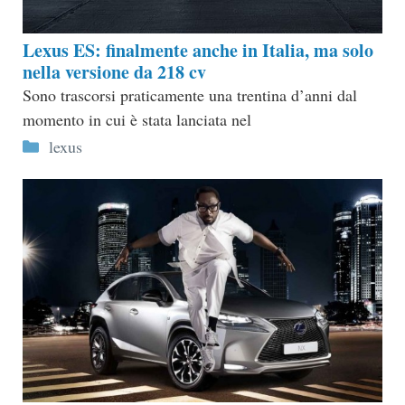
Lexus ES: finalmente anche in Italia, ma solo
nella versione da 218 cv
Sono trascorsi praticamente una trentina d’anni dal
momento in cui è stata lanciata nel
Categorie
lexus