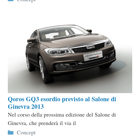
Qoros GQ3 esordio previsto al Salone di
Ginevra 2013
Nel corso della prossima edizione del Salone di
Ginevra, che prenderà il via il
Categorie
Concept