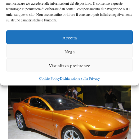
memorizzare e/o accedere alle informazioni del dispositivo. Il consenso a queste
tecnologie ci permetterà di elaborare dati come il comportamento di navigazione o ID
unici su questo sito. Non acconsentire o ritirare il consenso può influire negativamente
su alcune caratteristiche e funzioni.
Nuova Bertone Nuccio
Accetta
La nuova concept car Bertone Nuccio verrà presentata
nel corso della prossima edizione del Salone di
Nega
Ginevra.
Categorie
Visualizza preferenze
Concept
Cookie Policy
Dichiarazione sulla Privacy