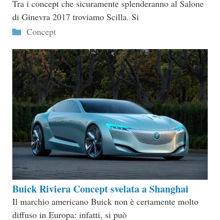
Tra i concept che sicuramente splenderanno al Salone
di Ginevra 2017 troviamo Scilla. Si
Categorie
Concept
Buick Riviera Concept svelata a Shanghai
Il marchio americano Buick non è certamente molto
diffuso in Europa: infatti, si può