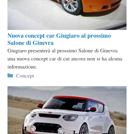
Nuova concept car Giugiaro al prossimo
Salone di Ginevra
Giugiaro presenterà al prossimo Salone di Ginevra
una nuova concept car di cui ancora non si ha alcuna
informazione.
Categorie
Concept