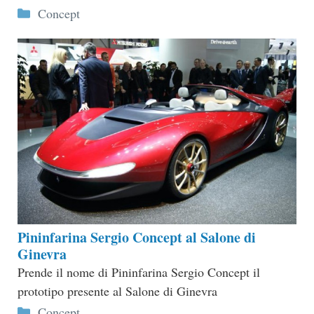
Categorie
Concept
Pininfarina Sergio Concept al Salone di
Ginevra
Prende il nome di Pininfarina Sergio Concept il
prototipo presente al Salone di Ginevra
Categorie
Concept