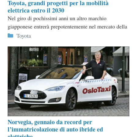
Toyota, grandi progetti per la mobilità
elettrica entro il 2030
Nel giro di pochissimi anni un altro marchio
giapponese entrerà prepotentemente nel mercato della
Categorie
Toyota
Norvegia, gennaio da record per
l’immatricolazione di auto ibride ed
elettriche