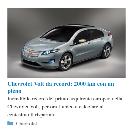
Chevrolet Volt da record: 2000 km con un
pieno
Incredibile record del primo acquirente europeo della
Chevrolet Volt, per ora l’unico a calcolare al
centesimo il risparmio.
Categorie
Chevrolet