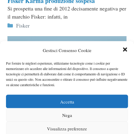
Fisker Karma produzione sospesa
Si prospetta una fine di 2012 decisamente negativa per
il marchio Fisker: infatti, in
Categorie
Fisker
Gestisci Consenso Cookie
Per fornire le migliori esperienze, utilizziamo tecnologie come i cookie per
memorizzare e/o accedere alle informazioni del dispositivo. Il consenso a queste
tecnologie ci permetterà di elaborare dati come il comportamento di navigazione o ID
unici su questo sito. Non acconsentire o ritirare il consenso può influire negativamente
su alcune caratteristiche e funzioni.
Accetta
Nega
Toyota vendute 1 milione di auto ibride nel
2012
Visualizza preferenze