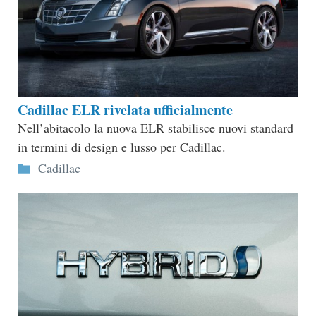
Cadillac ELR rivelata ufficialmente
Nell’abitacolo la nuova ELR stabilisce nuovi standard
in termini di design e lusso per Cadillac.
Categorie
Cadillac