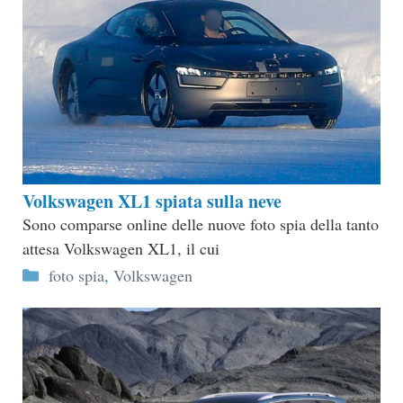
Volkswagen XL1 spiata sulla neve
Sono comparse online delle nuove foto spia della tanto
attesa Volkswagen XL1, il cui
Categorie
foto spia
,
Volkswagen