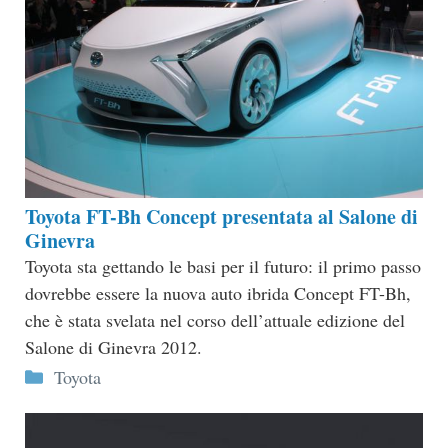
Toyota FT-Bh Concept presentata al Salone di
Ginevra
Toyota sta gettando le basi per il futuro: il primo passo
dovrebbe essere la nuova auto ibrida Concept FT-Bh,
che è stata svelata nel corso dell’attuale edizione del
Salone di Ginevra 2012.
Categorie
Toyota