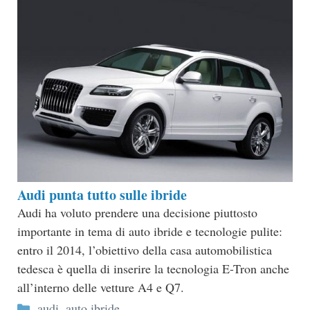
Audi punta tutto sulle ibride
Audi ha voluto prendere una decisione piuttosto
importante in tema di auto ibride e tecnologie pulite:
entro il 2014, l’obiettivo della casa automobilistica
tedesca è quella di inserire la tecnologia E-Tron anche
all’interno delle vetture A4 e Q7.
Categorie
audi
,
auto ibride