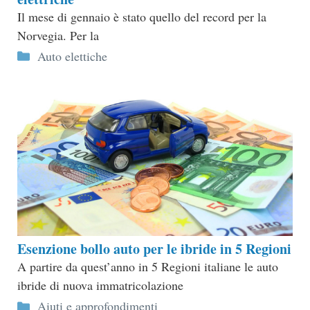
Il mese di gennaio è stato quello del record per la
Norvegia. Per la
Categorie
Auto elettiche
Esenzione bollo auto per le ibride in 5 Regioni
A partire da quest’anno in 5 Regioni italiane le auto
ibride di nuova immatricolazione
Categorie
Aiuti e approfondimenti