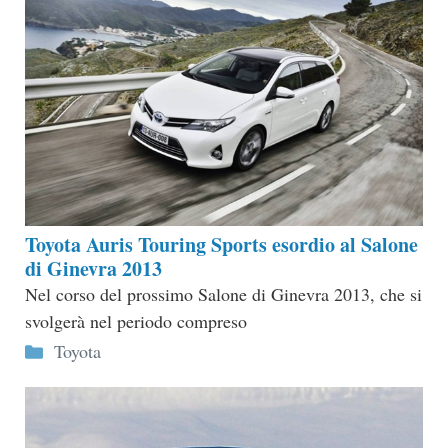
Toyota Auris Touring Sports esordio al Salone
di Ginevra 2013
Nel corso del prossimo Salone di Ginevra 2013, che si
svolgerà nel periodo compreso
Categorie
Toyota