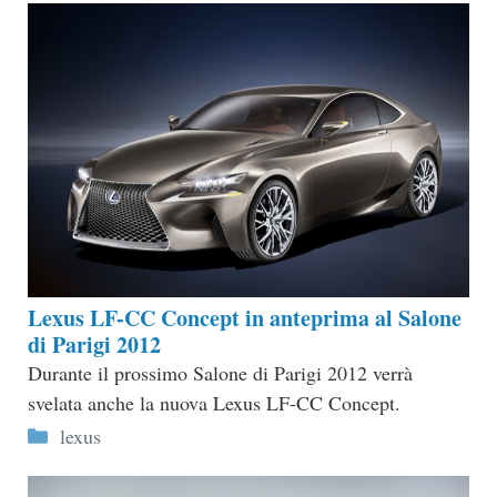
Lexus LF-CC Concept in anteprima al Salone
di Parigi 2012
Durante il prossimo Salone di Parigi 2012 verrà
svelata anche la nuova Lexus LF-CC Concept.
Categorie
lexus