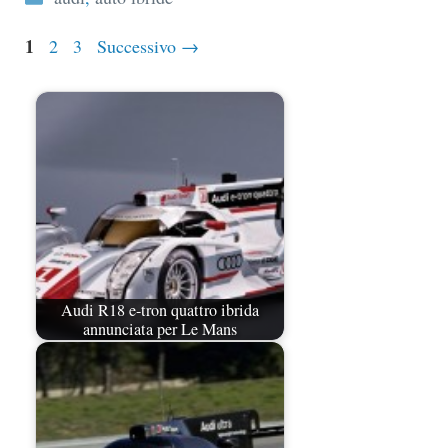
Pagina
1
Pagina
Pagina
2
3
Successivo
→
Audi R18 e-tron quattro ibrida
annunciata per Le Mans