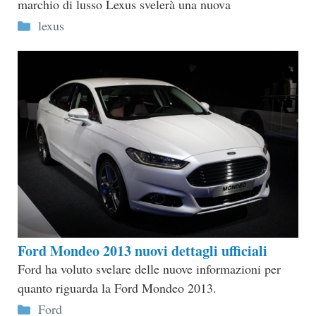
marchio di lusso Lexus svelerà una nuova
Categorie
lexus
Ford Mondeo 2013 nuovi dettagli ufficiali
Ford ha voluto svelare delle nuove informazioni per
quanto riguarda la Ford Mondeo 2013.
Categorie
Ford