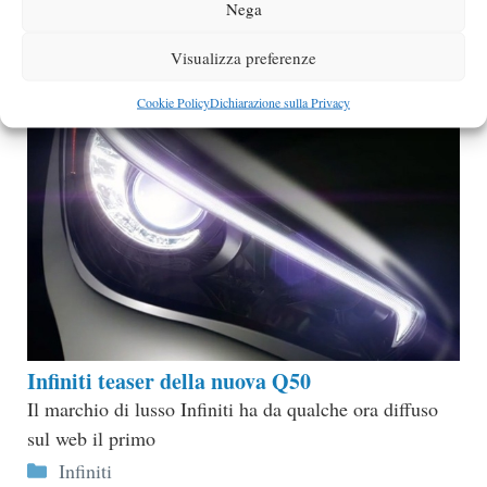
Nega
Categorie
Infiniti
Visualizza preferenze
Cookie Policy
Dichiarazione sulla Privacy
Infiniti teaser della nuova Q50
Il marchio di lusso Infiniti ha da qualche ora diffuso
sul web il primo
Categorie
Infiniti