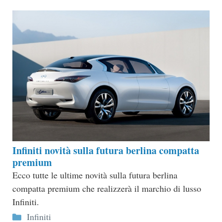
Infiniti novità sulla futura berlina compatta
premium
Ecco tutte le ultime novità sulla futura berlina
compatta premium che realizzerà il marchio di lusso
Infiniti.
Categorie
Infiniti