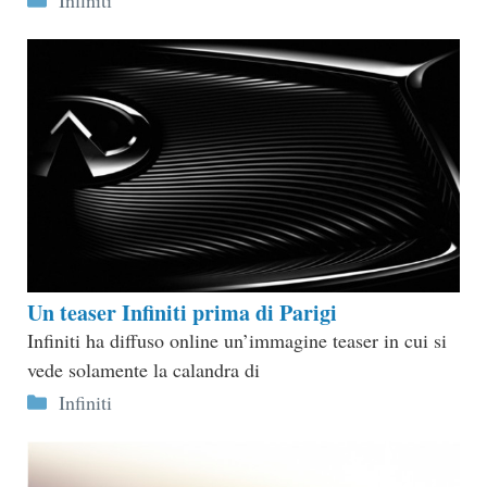
Un teaser Infiniti prima di Parigi
Infiniti ha diffuso online un’immagine teaser in cui si
vede solamente la calandra di
Categorie
Infiniti