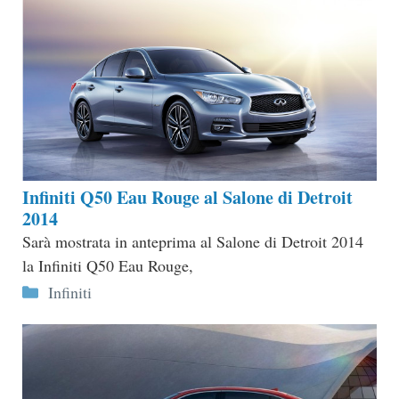
Infiniti Q50 Eau Rouge al Salone di Detroit
2014
Sarà mostrata in anteprima al Salone di Detroit 2014
la Infiniti Q50 Eau Rouge,
Categorie
Infiniti