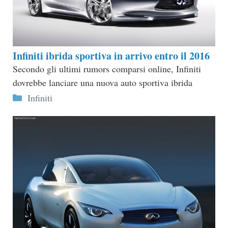
Infiniti ibrida sportiva in arrivo entro il 2016
Secondo gli ultimi rumors comparsi online, Infiniti
dovrebbe lanciare una nuova auto sportiva ibrida
Categorie
Infiniti