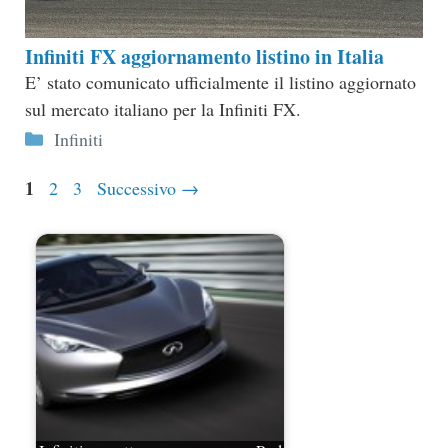
Infiniti FX aggiornamento listino in Italia
E’ stato comunicato ufficialmente il listino aggiornato
sul mercato italiano per la Infiniti FX.
Categorie
Infiniti
Pagina
1
Pagina
Pagina
2
3
Successivo
→