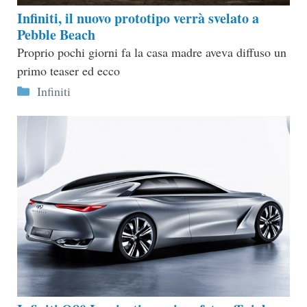
Infiniti, il nuovo prototipo verrà svelato a
Pebble Beach
Proprio pochi giorni fa la casa madre aveva diffuso un
primo teaser ed ecco
Categorie
Infiniti