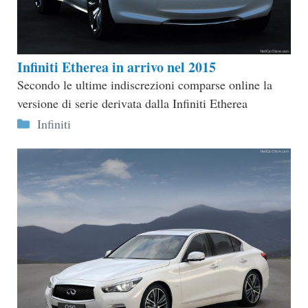
Infiniti Etherea in arrivo nel 2015
Secondo le ultime indiscrezioni comparse online la
versione di serie derivata dalla Infiniti Etherea
Categorie
Infiniti