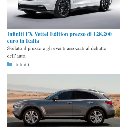
Infiniti FX Vettel Edition prezzo di 128.200
euro in Italia
Svelato il prezzo e gli eventi associati al debutto
dell’auto.
Categorie
Infiniti