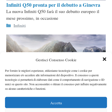
Infiniti Q50 pronta per il debutto a Ginevra
La nuova Infiniti Q50 farà il suo debutto europeo il
mese prossimo, in occasione
Categorie
Infiniti
Gestisci Consenso Cookie
Per fornire le migliori esperienze, utilizziamo tecnologie come i cookie per
memorizzare e/o accedere alle informazioni del dispositivo. Il consenso a queste
tecnologie ci permetterà di elaborare dati come il comportamento di navigazione o ID
unici su questo sito. Non acconsentire o ritirare il consenso può influire negativamente
su alcune caratteristiche e funzioni.
Infiniti Q50 prime foto ufficiali
Proprio pochi giorni fa sono state rilasciate le prime
Accetta
foto spia relative alla parte