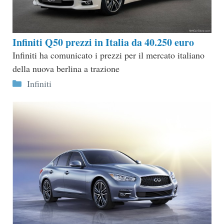
Infiniti Q50 prezzi in Italia da 40.250 euro
Infiniti ha comunicato i prezzi per il mercato italiano
della nuova berlina a trazione
Categorie
Infiniti