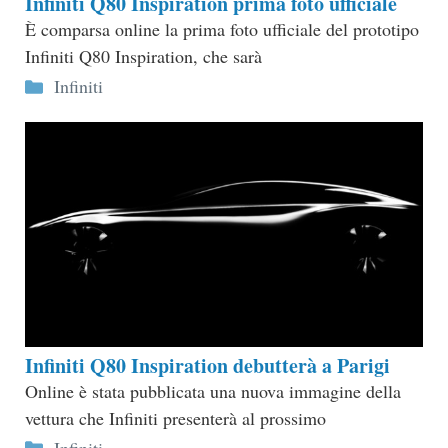
Infiniti Q80 Inspiration prima foto ufficiale
È comparsa online la prima foto ufficiale del prototipo
Infiniti Q80 Inspiration, che sarà
Categorie
Infiniti
Infiniti Q80 Inspiration debutterà a Parigi
Online è stata pubblicata una nuova immagine della
vettura che Infiniti presenterà al prossimo
Categorie
Infiniti