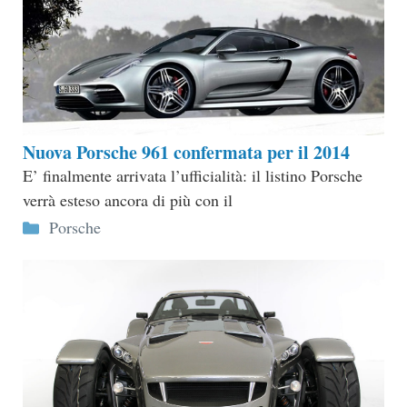
Nuova Porsche 961 confermata per il 2014
E’ finalmente arrivata l’ufficialità: il listino Porsche
verrà esteso ancora di più con il
Categorie
Porsche