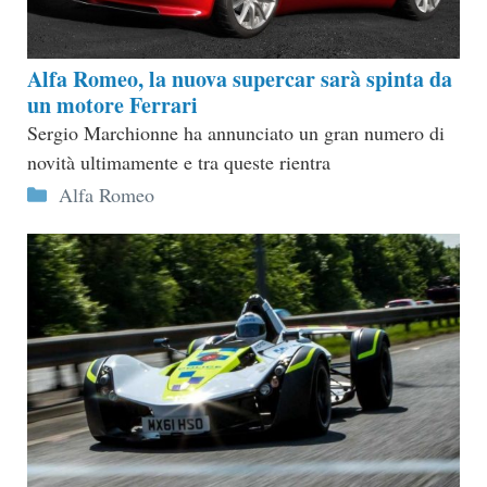
Alfa Romeo, la nuova supercar sarà spinta da
un motore Ferrari
Sergio Marchionne ha annunciato un gran numero di
novità ultimamente e tra queste rientra
Categorie
Alfa Romeo