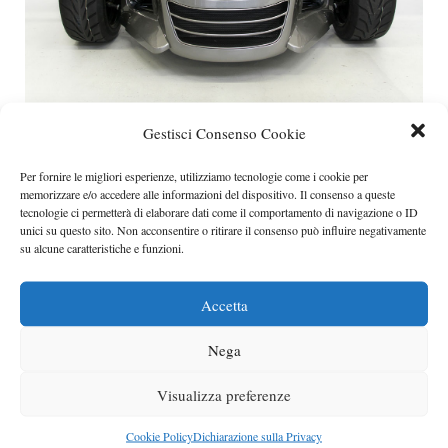
Nuova Donkervoot D8 GTO
Gestisci Consenso Cookie
E’ stata svelata la nuova Donkervoot D8 GTO.
Categorie
Leggi
,
supercar
Per fornire le migliori esperienze, utilizziamo tecnologie come i cookie per
memorizzare e/o accedere alle informazioni del dispositivo. Il consenso a queste
tecnologie ci permetterà di elaborare dati come il comportamento di navigazione o ID
unici su questo sito. Non acconsentire o ritirare il consenso può influire negativamente
su alcune caratteristiche e funzioni.
Accetta
Nega
Visualizza preferenze
Cookie Policy
Dichiarazione sulla Privacy