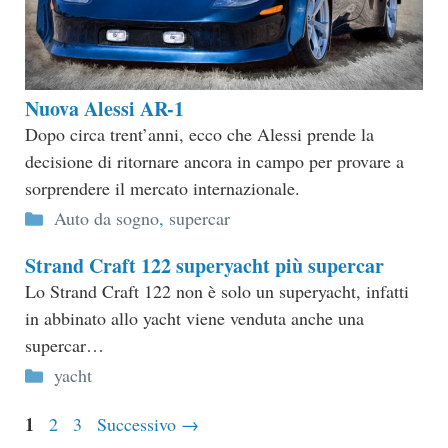
Nuova Alessi AR-1
Dopo circa trent’anni, ecco che Alessi prende la
decisione di ritornare ancora in campo per provare a
sorprendere il mercato internazionale.
Categorie
Auto da sogno
,
supercar
Strand Craft 122 superyacht più supercar
Lo Strand Craft 122 non è solo un superyacht, infatti
in abbinato allo yacht viene venduta anche una
supercar…
Categorie
yacht
Pagina
1
Pagina
Pagina
2
3
Successivo
→