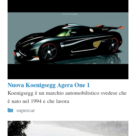
Nuova Koenigsegg Agera One 1
Koenigsegg è un marchio automobilistico svedese che
è nato nel 1994 e che lavora
Categorie
supercar