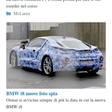
esordio nel corso
Categorie
McLaren
BMW i8 nuove foto spia
Ormai si avvicina sempre di più la data in cui la nuova
BMW i8