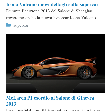
Icona Vulcano nuovi dettagli sulla supercar
Durante l’edizione 2013 del Salone di Shanghai
troveremo anche la nuova hypercar Icona Vulcano
Categorie
supercar
McLaren P1 esordio al Salone di Ginevra
2013
La nuova McLaren P1 è ormai pronta per fare il suo