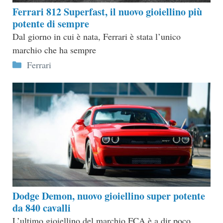
Ferrari 812 Superfast, il nuovo gioiellino più
potente di sempre
Dal giorno in cui è nata, Ferrari è stata l’unico
marchio che ha sempre
Categorie
Ferrari
Dodge Demon, nuovo gioiellino super potente
da 840 cavalli
L’ultimo gioiellino del marchio FCA è a dir poco