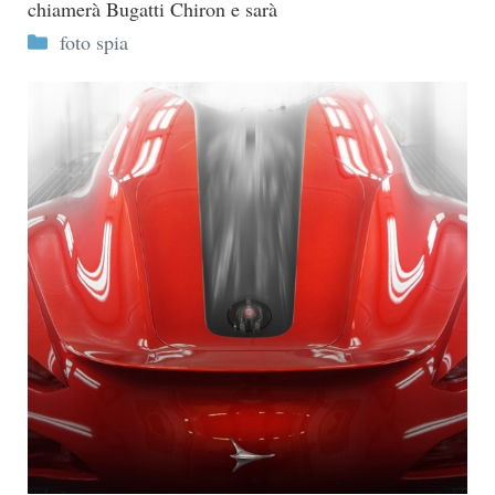
chiamerà Bugatti Chiron e sarà
Categorie
foto spia