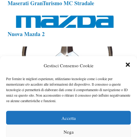
Maserati GranTurismo MC Stradale
Nuova Mazda 2
Mercedes Classe A E-Cell
Gestisci Consenso Cookie
Mercedes CL AMG
Per fornire le migliori esperienze, utilizziamo tecnologie come i cookie per
Mercedes CLS
memorizzare e/o accedere alle informazioni del dispositivo. Il consenso a queste
Mercedes Classe S 250 CDI
tecnologie ci permetterà di elaborare dati come il comportamento di navigazione o ID
unici su questo sito. Non acconsentire o ritirare il consenso può influire negativamente
su alcune caratteristiche e funzioni.
Accetta
Mini Cooper S e Clubman S 2011
Mini Scooter E
Nega