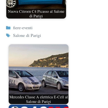
Nuova Citroen C4 Picasso al Salone
di Parigi
Categorie
fiere-eventi
Tag
Salone di Parigi
Mercedes Classe A elettrica E-Cell al
Salone di Parigi