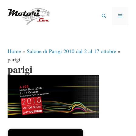
Vai
al
MENU
contenuto
Home
»
Salone di Parigi 2010 dal 2 al 17 ottobre
»
parigi
parigi