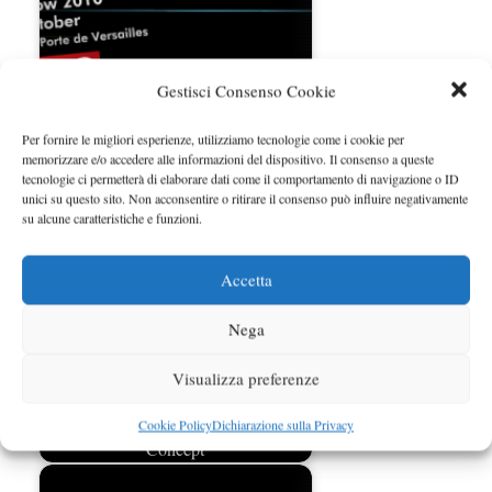
Gestisci Consenso Cookie
Per fornire le migliori esperienze, utilizziamo tecnologie come i cookie per
Bmw Serie 7 ActiveHybrid Concept
memorizzare e/o accedere alle informazioni del dispositivo. Il consenso a queste
al Salone di Parigi
tecnologie ci permetterà di elaborare dati come il comportamento di navigazione o ID
unici su questo sito. Non acconsentire o ritirare il consenso può influire negativamente
su alcune caratteristiche e funzioni.
Accetta
Nega
Visualizza preferenze
Cookie Policy
Dichiarazione sulla Privacy
Salone di Parigi: Renault Ondelios
Concept