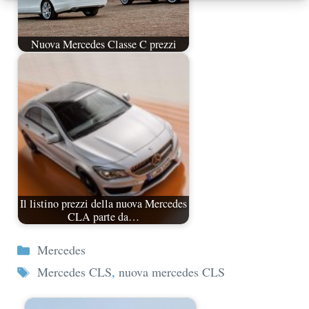
Nuova Mercedes Classe C prezzi
Il listino prezzi della nuova Mercedes
CLA parte da…
Categorie
Mercedes
Tag
Mercedes CLS
,
nuova mercedes CLS