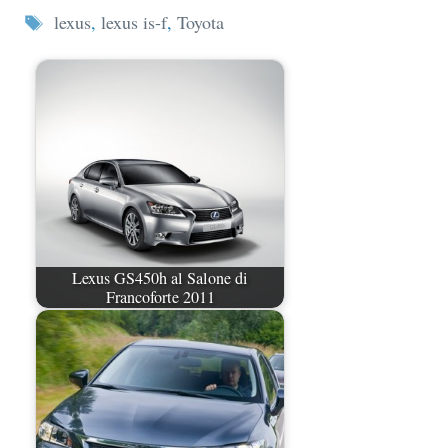
Tag
lexus
,
lexus is-f
,
Toyota
Lexus GS450h al Salone di
Francoforte 2011