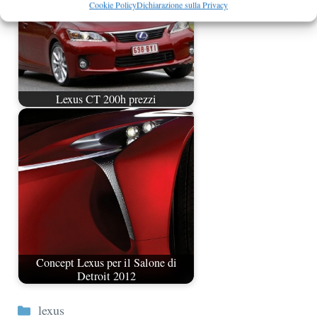
Cookie Policy
Dichiarazione sulla Privacy
Lexus CT 200h prezzi
Concept Lexus per il Salone di
Detroit 2012
Categorie
lexus