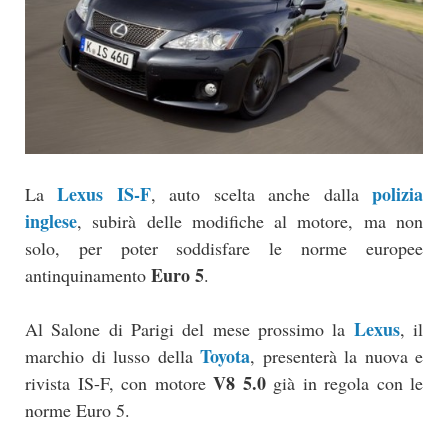
Lexus IS-F
polizia
La
, auto scelta anche dalla
inglese
, subirà delle modifiche al motore, ma non
solo, per poter soddisfare le norme europee
Euro 5
antinquinamento
.
Lexus
Al Salone di Parigi del mese prossimo la
, il
Toyota
marchio di lusso della
, presenterà la nuova e
V8 5.0
rivista IS-F, con motore
già in regola con le
norme Euro 5.