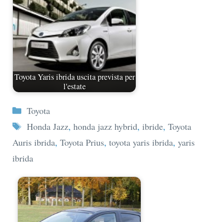
Toyota Yaris ibrida uscita prevista per
l'estate
Categorie
Toyota
Tag
Honda Jazz
,
honda jazz hybrid
,
ibride
,
Toyota
Auris ibrida
,
Toyota Prius
,
toyota yaris ibrida
,
yaris
ibrida