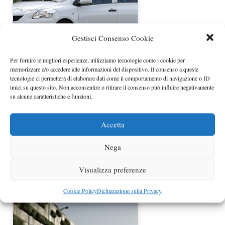
Gestisci Consenso Cookie
Nuova Toyota Yaris foto spia
Per fornire le migliori esperienze, utilizziamo tecnologie come i cookie per
memorizzare e/o accedere alle informazioni del dispositivo. Il consenso a queste
tecnologie ci permetterà di elaborare dati come il comportamento di navigazione o ID
unici su questo sito. Non acconsentire o ritirare il consenso può influire negativamente
su alcune caratteristiche e funzioni.
Accetta
Nega
Visualizza preferenze
Toyota Yaris foto del nuovo modello
Cookie Policy
Dichiarazione sulla Privacy