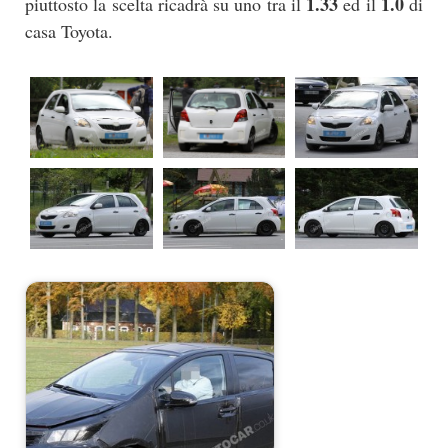
1.33
1.0
piuttosto la scelta ricadrà su uno tra il
ed il
di
casa Toyota.