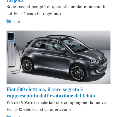
Sono passati ben più di quarant’anni dal momento in
cui Fiat Ducato ha raggiunto
Categorie
fiat
Fiat 500 elettrica, il vero segreto è
rappresentato dall’evoluzione del telaio
Più del 96% dei materiali che compongono la nuova
Fiat 500 elettrica si caratterizzano
Categorie
fiat