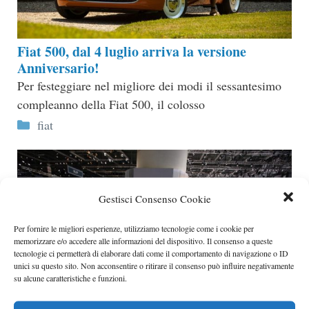
Fiat 500, dal 4 luglio arriva la versione
Anniversario!
Per festeggiare nel migliore dei modi il sessantesimo
compleanno della Fiat 500, il colosso
Categorie
fiat
Gestisci Consenso Cookie
Per fornire le migliori esperienze, utilizziamo tecnologie come i cookie per
memorizzare e/o accedere alle informazioni del dispositivo. Il consenso a queste
tecnologie ci permetterà di elaborare dati come il comportamento di navigazione o ID
unici su questo sito. Non acconsentire o ritirare il consenso può influire negativamente
su alcune caratteristiche e funzioni.