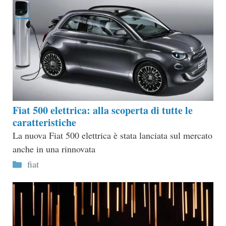
Fiat 500 elettrica: alla scoperta di tutte le
caratteristiche
La nuova Fiat 500 elettrica è stata lanciata sul mercato
anche in una rinnovata
Categorie
fiat