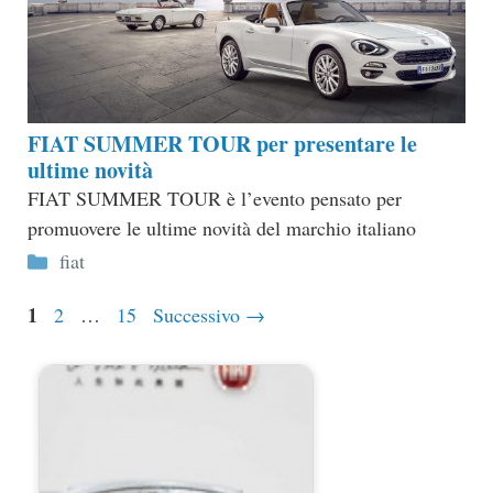
FIAT SUMMER TOUR per presentare le
ultime novità
FIAT SUMMER TOUR è l’evento pensato per
promuovere le ultime novità del marchio italiano
Categorie
fiat
Pagina
1
Pagina
Pagina
2
…
15
Successivo
→