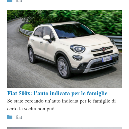
Fiat 500x: l’auto indicata per le famiglie
Se state cercando un’auto indicata per le famiglie di
certo la scelta non può
Categorie
fiat