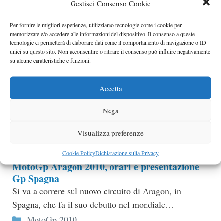
Gestisci Consenso Cookie
MotoGp Aragon 2010, Stoner torna alla
vittoria
Per fornire le migliori esperienze, utilizziamo tecnologie come i cookie per
memorizzare e/o accedere alle informazioni del dispositivo. Il consenso a queste
Casey Stoner ha riportato alla vittoria la Ducati nel
tecnologie ci permetterà di elaborare dati come il comportamento di navigazione o ID
Gran Premio di Aragon.
unici su questo sito. Non acconsentire o ritirare il consenso può influire negativamente
su alcune caratteristiche e funzioni.
Categorie
MotoGp 2010
MotoGp Aragon 2010, Stoner in pole position
Accetta
Nelle qualifiche del Gran Premio di Spagna, sul nuovo
Nega
circuito di Aragon, il più veloce di tutti è stato Casey
Stoner.
Visualizza preferenze
Categorie
MotoGp 2010
Cookie Policy
Dichiarazione sulla Privacy
MotoGp Aragon 2010, orari e presentazione
Gp Spagna
Si va a correre sul nuovo circuito di Aragon, in
Spagna, che fa il suo debutto nel mondiale…
Categorie
MotoGp 2010