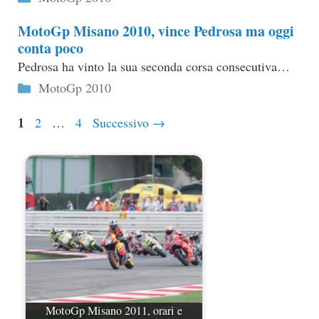
MotoGp Misano 2010, vince Pedrosa ma oggi
conta poco
Pedrosa ha vinto la sua seconda corsa consecutiva…
Categorie
MotoGp 2010
Pagina
1
Pagina
Pagina
2
…
4
Successivo
→
MotoGp Misano 2011, orari e