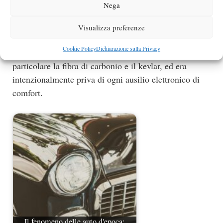
Nega
purezza quasi agonistica, essendo essenzialmente una
vettura da corsa
omologata per l’uso stradale. La sua
Visualizza preferenze
eccezionale leggerezza fu ottenuta per mezzo di un
Cookie Policy
Dichiarazione sulla Privacy
impiego massiccio di materiali compositi avanzati, in
particolare la fibra di carbonio e il kevlar, ed era
intenzionalmente priva di ogni ausilio elettronico di
comfort.
Il fenomeno delle auto d'epoca: