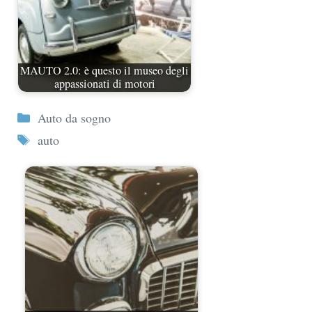
MAUTO 2.0: è questo il museo degli
appassionati di motori
Categorie
Auto da sogno
Tag
auto