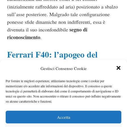
(inizialmente raffreddato ad aria) posizionato a sbalzo
sull’asse posteriore. Malgrado tale configurazione
ponesse sfide dinamiche non indifferenti, essa è
segno di
divenuta il suo inconfondibile
riconoscimento
.
Ferrari F40: l’apogeo del
radicalismo e la fine di un’era
Gestisci Consenso Cookie
Ferrari F40
La
, svelata nel 1987 in occasione del
Per fornire le migliori esperienze, utilizziamo tecnologie come i cookie per
memorizzare e/o accedere alle informazioni del dispositivo. Il consenso a queste
quarantesimo anniversario di fondazione della Casa di
tecnologie ci permetterà di elaborare dati come il comportamento di navigazione o ID
Maranello, costituisce un documento storico: è
unici su questo sito. Non acconsentire o ritirare il consenso può influire negativamente
su alcune caratteristiche e funzioni.
l’ultima vettura la cui realizzazione fu supervisionata
personalmente da Enzo Ferrari. Il modello si configura
Accetta
come l’apice ineguagliato delle supercar del suo
tempo. Si distingue per un’impostazione meccanica di