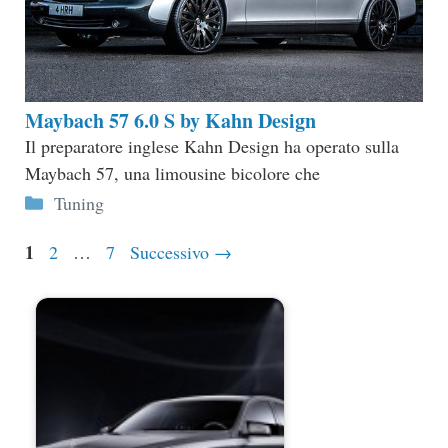
Maybach 57 6.0 S by Kahn Design
Il preparatore inglese Kahn Design ha operato sulla
Maybach 57, una limousine bicolore che
Categorie
Tuning
Pagina
1
Pagina
Pagina
2
…
7
Successivo
→