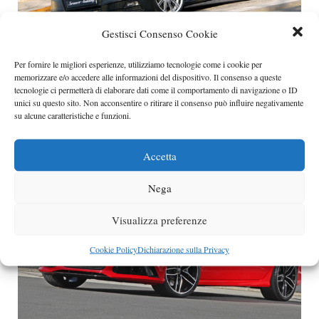
Gestisci Consenso Cookie
Per fornire le migliori esperienze, utilizziamo tecnologie come i cookie per
Audi S5 Sportback by Senner Tuning
memorizzare e/o accedere alle informazioni del dispositivo. Il consenso a queste
Senner Tuning ha messo le mani sulla Audi S5
tecnologie ci permetterà di elaborare dati come il comportamento di navigazione o ID
unici su questo sito. Non acconsentire o ritirare il consenso può influire negativamente
Sportback, apportandole uno stile molto
su alcune caratteristiche e funzioni.
Categorie
audi
,
Tuning
Accetta
Nega
Visualizza preferenze
Cookie Policy
Dichiarazione sulla Privacy