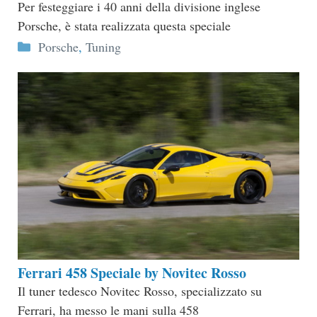
Per festeggiare i 40 anni della divisione inglese
Porsche, è stata realizzata questa speciale
Categorie
Porsche
,
Tuning
Ferrari 458 Speciale by Novitec Rosso
Il tuner tedesco Novitec Rosso, specializzato su
Ferrari, ha messo le mani sulla 458