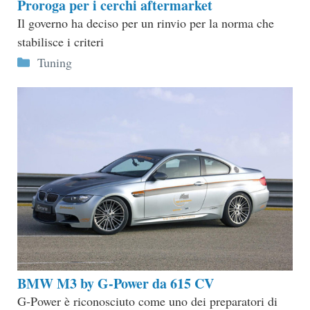
Proroga per i cerchi aftermarket
Il governo ha deciso per un rinvio per la norma che
stabilisce i criteri
Categorie
Tuning
BMW M3 by G-Power da 615 CV
G-Power è riconosciuto come uno dei preparatori di