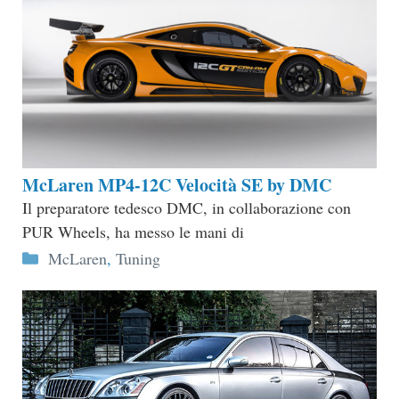
McLaren MP4-12C Velocità SE by DMC
Il preparatore tedesco DMC, in collaborazione con
PUR Wheels, ha messo le mani di
Categorie
McLaren
,
Tuning