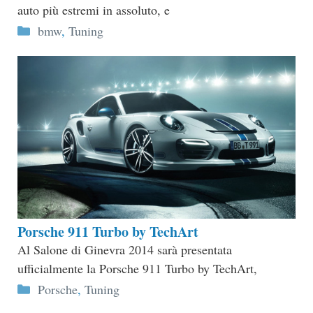
auto più estremi in assoluto, e
Categorie
bmw
,
Tuning
Porsche 911 Turbo by TechArt
Al Salone di Ginevra 2014 sarà presentata
ufficialmente la Porsche 911 Turbo by TechArt,
Categorie
Porsche
,
Tuning