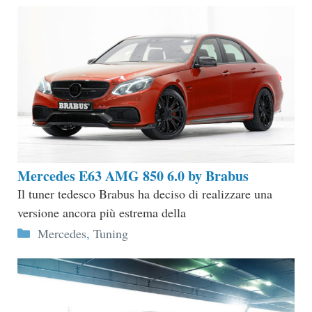
Mercedes E63 AMG 850 6.0 by Brabus
Il tuner tedesco Brabus ha deciso di realizzare una
versione ancora più estrema della
Categorie
Mercedes
,
Tuning