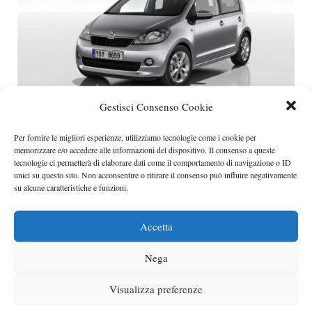
Gestisci Consenso Cookie
Nuova Skoda Citigo prime immagini
Per fornire le migliori esperienze, utilizziamo tecnologie come i cookie per
Skoda ha rilasciato la prima immagine ufficiale della
memorizzare e/o accedere alle informazioni del dispositivo. Il consenso a queste
tecnologie ci permetterà di elaborare dati come il comportamento di navigazione o ID
nuova Citigo a cinque porte che verrà presentata nel
unici su questo sito. Non acconsentire o ritirare il consenso può influire negativamente
corso della prossima edizione del Salone di Ginevra
su alcune caratteristiche e funzioni.
Categorie
Skoda
Accetta
Nega
Visualizza preferenze