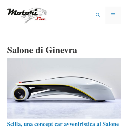
Vai
al
MENU
contenuto
Salone di Ginevra
Scilla, una concept car avveniristica al Salone