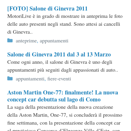
[FOTO] Salone di Ginevra 2011
MotoriLive è in grado di mostrare in anteprima le foto
delle auto presenti negli stand. Sono attesi ai cancelli
di Ginevra..
Categorie
anteprime
,
appuntamenti
Salone di Ginevra 2011 dal 3 al 13 Marzo
Come ogni anno, il salone di Ginevra è uno degli
appuntamenti più seguiti dagli appassionati di auto..
Categorie
appuntamenti
,
fiere-eventi
Aston Martin One-77: finalmente! La nuova
concept car debutta sul lago di Como
La saga della presentazione della nuova creazione
della Aston Martin, One-77, si concluderà il prossimo
fine settimana, con la presentazione della concept car
al prestigioso Concorso d’Eleganza Villa d’Este, con