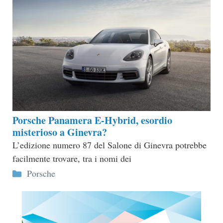
Porsche Panamera E-Hybrid, esordio
misterioso a Ginevra?
L’edizione numero 87 del Salone di Ginevra potrebbe
facilmente trovare, tra i nomi dei
Categorie
Porsche