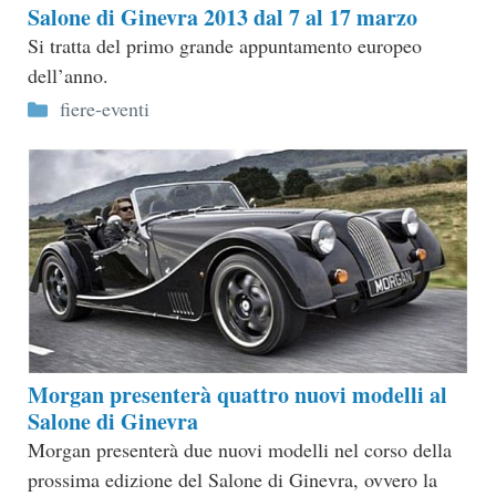
Salone di Ginevra 2013 dal 7 al 17 marzo
Si tratta del primo grande appuntamento europeo
dell’anno.
Categorie
fiere-eventi
Morgan presenterà quattro nuovi modelli al
Salone di Ginevra
Morgan presenterà due nuovi modelli nel corso della
prossima edizione del Salone di Ginevra, ovvero la