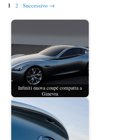
Pagina
1
Pagina
2
Successivo
→
Infiniti nuova coupé compatta a
Ginevra