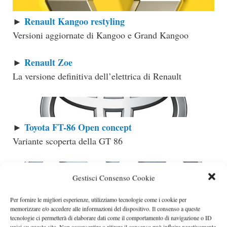
Renault Kangoo restyling
►
Versioni aggiornate di Kangoo e Grand Kangoo
Renault Zoe
►
La versione definitiva dell’elettrica di Renault
Toyota FT-86 Open concept
►
Variante scoperta della GT 86
Gestisci Consenso Cookie
Volkswagen Golf GTI
►
Per fornire le migliori esperienze, utilizziamo tecnologie come i cookie per
Settima generazione della Golf GTI
memorizzare e/o accedere alle informazioni del dispositivo. Il consenso a queste
tecnologie ci permetterà di elaborare dati come il comportamento di navigazione o ID
unici su questo sito. Non acconsentire o ritirare il consenso può influire negativamente