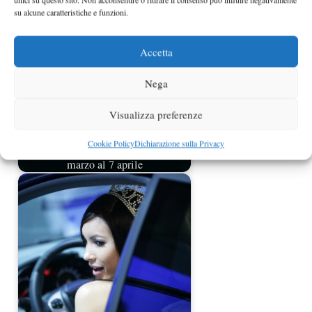
su alcune caratteristiche e funzioni.
Accetta
Nega
Visualizza preferenze
Cookie Policy
Dichiarazione sulla Privacy
Salone di New York 2013 dal 29
marzo al 7 aprile