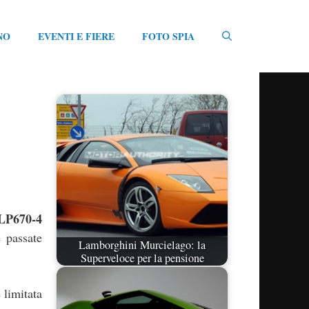
NO
EVENTI E FIERE
FOTO SPIA
LP670-4
 passate
Lamborghini Murcielago: la
Superveloce per la pensione
 limitata