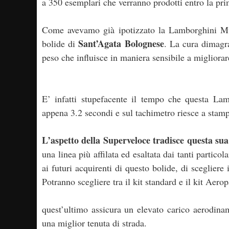
a 350 esemplari che verranno prodotti entro la pr
Come avevamo già ipotizzato la Lamborghini Mur
Sant’Agata Bolognese
bolide di
. La cura dimagra
peso che influisce in maniera sensibile a migliorar
E’ infatti stupefacente il tempo che questa La
appena 3.2 secondi e sul tachimetro riesce a stam
L’aspetto della Superveloce tradisce questa su
una linea più affilata ed esaltata dai tanti particol
ai futuri acquirenti di questo bolide, di scegliere
Potranno scegliere tra il kit standard e il kit Aer
quest’ultimo assicura un elevato carico aerodina
una miglior tenuta di strada.