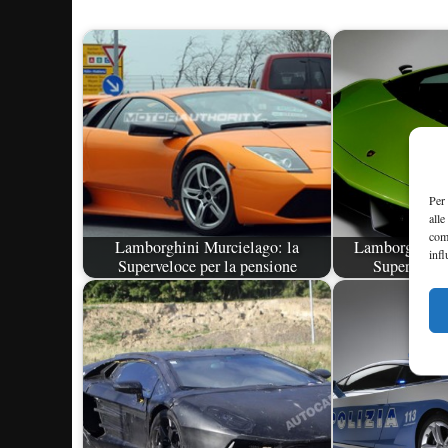
Per 
alle
com
Lamborghini Murcielago: la
Lamborghini 
infl
Superveloce per la pensione
SuperLegge