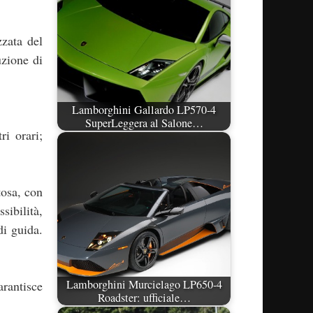
zata del
uzione di
Lamborghini Gallardo LP570-4
SuperLeggera al Salone…
i orari;
tosa, con
sibilità,
di guida.
Lamborghini Murcielago LP650-4
arantisce
Roadster: ufficiale…