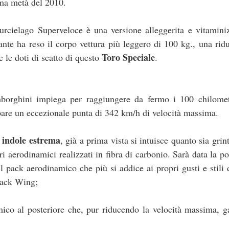
ima metà del 2010.
cielago Superveloce è una versione alleggerita e vitaminiz
nte ha reso il corpo vettura più leggero di 100 kg., una rid
Toro Speciale
e le doti di scatto di questo
.
mborghini impiega per raggiungere da fermo i 100 chilometr
pare un eccezionale punta di 342 km/h di velocità massima.
a indole estrema
, già a prima vista si intuisce quanto sia grin
ari aerodinamici realizzati in fibra di carbonio. Sarà data la pos
 il pack aerodinamico che più si addice ai propri gusti e stili 
opack Wing;
mico al posteriore che, pur riducendo la velocità massima, g