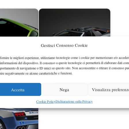
Gestisci Consenso Cookie
fornire le migliori esperienze, utilizziamo tecnologie come i cookie per memorizzare e/o acceder
 informazioni del dispositivo. Il consenso a queste tecnologie ci permetterà di elaborare dati com
portamento di navigazione o ID unici su questo sito. Non acconsentire o ritirare il consenso pu
Gallardo LP570-4
Lamborghini Murcielago LP650-4
uire negativamente su alcune caratteristiche e funzioni.
ra al Salone…
Roadster: ufficiale…
Accetta
Nega
Visualizza preferenz
Cookie Policy
Dichiarazione sulla Privacy