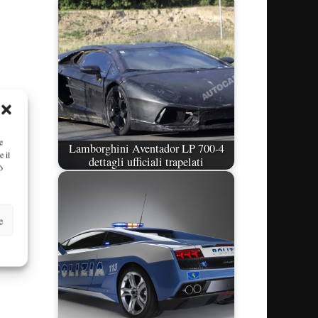
e
Lamborghini Aventador LP 700-4
e il
dettagli ufficiali trapelati
ò
e