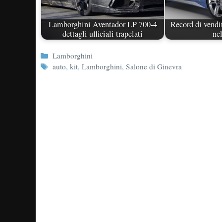
Lamborghini Aventador LP 700-4
Record di vendi
dettagli ufficiali trapelati
ne
Categorie
Lamborghini
Tag
auto
,
kit
,
Lamborghini
,
Salone di Ginevra