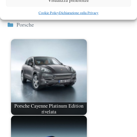
sicuramente non alla portata di tutti arriva il nuovo
Cookie Policy
Dichiarazione sulla Privacy
Porsche Cayenne GTS Design ..
Categorie
Porsche
Porsche Cayenne Platinum Edition
rivelata