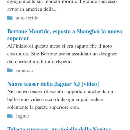
egregiamente sui modelli ibridi e il grande successo
avuto in america della..
Categorie
auto ibride
Bertone Mantide, esposta a Shanghai la nuova
supercar
All’inizio di questo mese si era saputo che il noto
costruttore Stle Bertone aveva assoldato un designer
dal curriculum di tutto rispetto..
Categorie
supercar
Nuovo teaser della Jaguar XJ [video]
Nel nuovo teaser rilasciato supportato anche da un
bellissimo video ricco di design si può vedere
solamente la parete superiore con..
Categorie
Jaguar
Tulesto supercar, un gioiello della Novitec