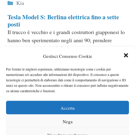
Categorie
Kia
Tesla Model S: Berlina elettrica fino a sette
posti
Il trucco è vecchio e i grandi costruttori giapponesi lo
hanno ben sperimentato negli anni 90; prendere
ispirazione da più modelli di..
Categorie
Gestisci Consenso Cookie
elettriche
Per fornire le migliori esperienze, utilizziamo tecnologie come i cookie per
Nuova Range Rover: foto spia, si scoprono
memorizzare e/o accedere alle informazioni del dispositivo. Il consenso a queste
nuovi dettagli
tecnologie ci permetterà di elaborare dati come il comportamento di navigazione o ID
unici su questo sito. Non acconsentire o ritirare il consenso può influire negativamente
Sono ormai pubbliche alcune foto spia del restyling
su alcune caratteristiche e funzioni.
estetico della Range Rover, della casa Land Rover.
L’attuale modello, appartenente..
Accetta
Categorie
suv
Nega
Porsche Cayenne GTS Design Edition 3
Per chi desidera avere qualcosa di esclusivo e
Visualizza preferenze