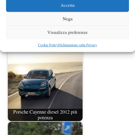
Accetta
Nega
Visualizza preferenze
Porsche Panamera S Hybrid a
Ginevra
Cookie Policy
Dichiarazione sulla Privacy
Porsche Cayenne diesel 2012 più
potenza