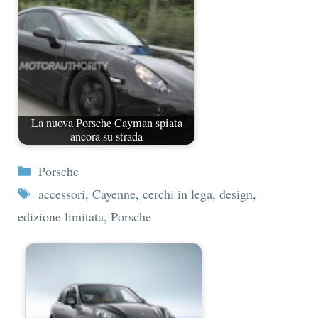
La nuova Porsche Cayman spiata
ancora su strada
Categorie
Porsche
Tag
accessori
,
Cayenne
,
cerchi in lega
,
design
,
edizione limitata
,
Porsche