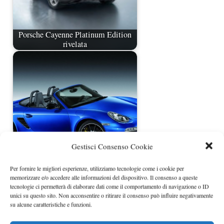
Porsche Cayenne Platinum Edition
rivelata
Gestisci Consenso Cookie
Porsche quattro nuovi pacchetti ed
equipaggiamenti…
Per fornire le migliori esperienze, utilizziamo tecnologie come i cookie per
memorizzare e/o accedere alle informazioni del dispositivo. Il consenso a queste
tecnologie ci permetterà di elaborare dati come il comportamento di navigazione o ID
unici su questo sito. Non acconsentire o ritirare il consenso può influire negativamente
su alcune caratteristiche e funzioni.