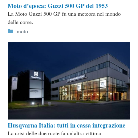
Moto d’epoca: Guzzi 500 GP del 1953
La Moto Guzzi 500 GP fu una meteora nel mondo
delle corse.
Categorie
moto
Husqvarna Italia: tutti in cassa integrazione
La crisi delle due ruote fa un’altra vittima