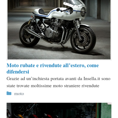
Moto rubate e rivendute all’estero, come
difendersi
Grazie ad un’inchiesta portata avanti da Insella.it sono
state trovate moltissime moto straniere rivendute
Categorie
moto