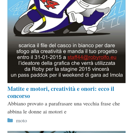
Matite e motori, creatività e onori: ecco il
concorso
Abbiano provato a parafrasare una vecchia frase che
abbina le donne ai motori e
Categorie
moto