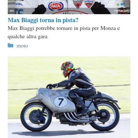
Max Biaggi torna in pista?
Max Biaggi potrebbe tornare in pista per Monza e
qualche altra gara
Categorie
moto