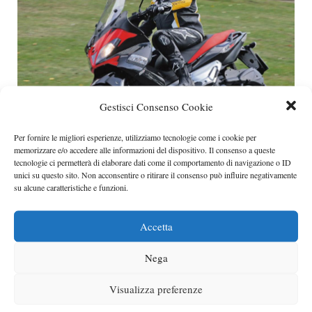
Gestisci Consenso Cookie
Per fornire le migliori esperienze, utilizziamo tecnologie come i cookie per
memorizzare e/o accedere alle informazioni del dispositivo. Il consenso a queste
Aprilia e Moto Guzzi, lo show di Eicma 2014
tecnologie ci permetterà di elaborare dati come il comportamento di navigazione o ID
L’edizione 2014 di Eicma è senz’altro una
unici su questo sito. Non acconsentire o ritirare il consenso può influire negativamente
su alcune caratteristiche e funzioni.
manifestazione da record per affluenza e per
Categorie
moto
Accetta
Nega
Visualizza preferenze