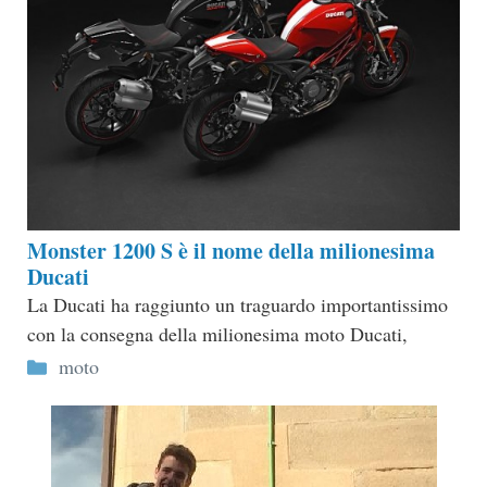
Monster 1200 S è il nome della milionesima
Ducati
La Ducati ha raggiunto un traguardo importantissimo
con la consegna della milionesima moto Ducati,
Categorie
moto