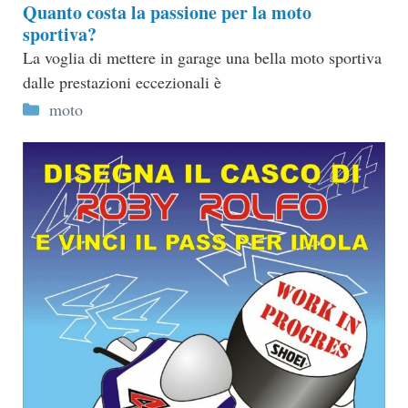
Quanto costa la passione per la moto
sportiva?
La voglia di mettere in garage una bella moto sportiva
dalle prestazioni eccezionali è
Categorie
moto