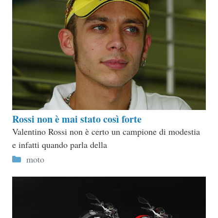
Rossi non è mai stato così forte
Valentino Rossi non è certo un campione di modestia
e infatti quando parla della
Categorie
moto