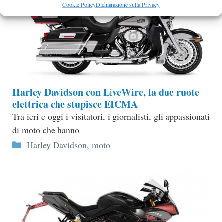
Cookie Policy
Dichiarazione sulla Privacy
Harley Davidson con LiveWire, la due ruote
elettrica che stupisce EICMA
Tra ieri e oggi i visitatori, i giornalisti, gli appassionati
di moto che hanno
Categorie
Harley Davidson
,
moto