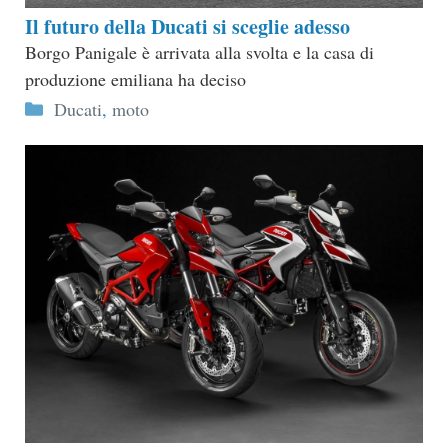
Il futuro della Ducati si sceglie adesso
Borgo Panigale è arrivata alla svolta e la casa di
produzione emiliana ha deciso
Categorie
Ducati
,
moto