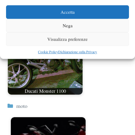
Accetta
Ducati Monster 1100 Evo
Nega
Visualizza preferenze
Cookie Policy
Dichiarazione sulla Privacy
Ducati Monster 1100
Categorie
moto