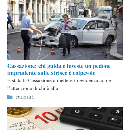
Cassazione: chi guida e investe un pedone
imprudente sulle strisce è colpevole
È stata la Cassazione a mettere in evidenza come
l’attenzione di chi è alla
Categorie
curiosità