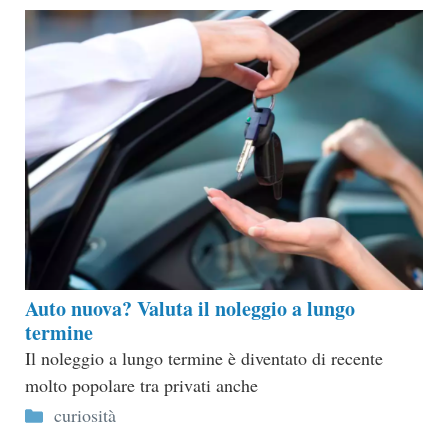
Auto nuova? Valuta il noleggio a lungo
termine
Il noleggio a lungo termine è diventato di recente
molto popolare tra privati anche
Categorie
curiosità