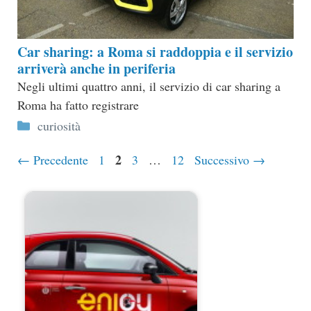
Car sharing: a Roma si raddoppia e il servizio
arriverà anche in periferia
Negli ultimi quattro anni, il servizio di car sharing a
Roma ha fatto registrare
Categorie
curiosità
Pagina
Pagina
2
Pagina
Pagina
←
Precedente
1
3
…
12
Successivo
→