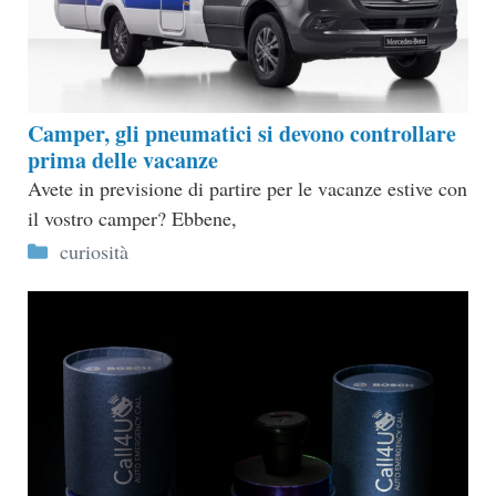
Camper, gli pneumatici si devono controllare
prima delle vacanze
Avete in previsione di partire per le vacanze estive con
il vostro camper? Ebbene,
Categorie
curiosità