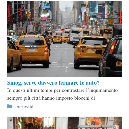
Smog, serve davvero fermare le auto?
In questi ultimi tempi per contrastare l’inquinamento
sempre più città hanno imposto blocchi di
Categorie
curiosità