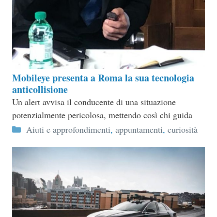
Mobileye presenta a Roma la sua tecnologia
anticollisione
Un alert avvisa il conducente di una situazione
potenzialmente pericolosa, mettendo così chi guida
Categorie
Aiuti e approfondimenti
,
appuntamenti
,
curiosità