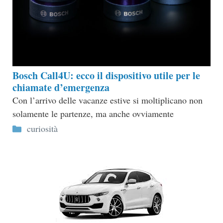
Bosch Call4U: ecco il dispositivo utile per le
chiamate d’emergenza
Con l’arrivo delle vacanze estive si moltiplicano non
solamente le partenze, ma anche ovviamente
Categorie
curiosità