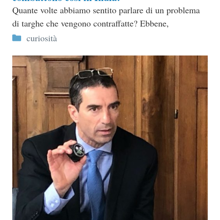
Quante volte abbiamo sentito parlare di un problema
di targhe che vengono contraffatte? Ebbene,
Categorie
curiosità