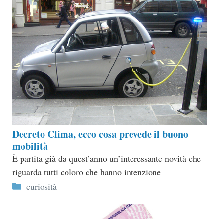
Decreto Clima, ecco cosa prevede il buono
mobilità
È partita già da quest’anno un’interessante novità che
riguarda tutti coloro che hanno intenzione
Categorie
curiosità