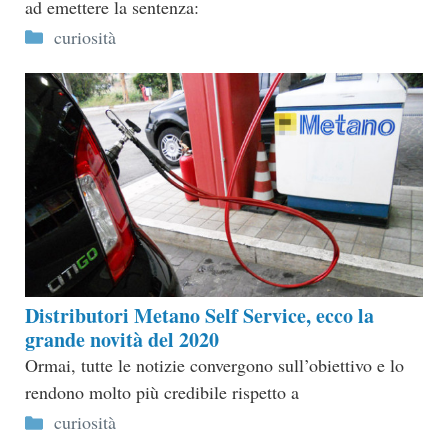
ad emettere la sentenza:
Categorie
curiosità
Distributori Metano Self Service, ecco la
grande novità del 2020
Ormai, tutte le notizie convergono sull’obiettivo e lo
rendono molto più credibile rispetto a
Categorie
curiosità