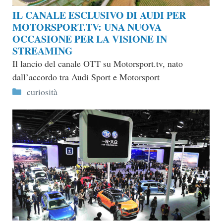
IL CANALE ESCLUSIVO DI AUDI PER
MOTORSPORT.TV: UNA NUOVA
OCCASIONE PER LA VISIONE IN
STREAMING
Il lancio del canale OTT su Motorsport.tv, nato
dall’accordo tra Audi Sport e Motorsport
Categorie
curiosità