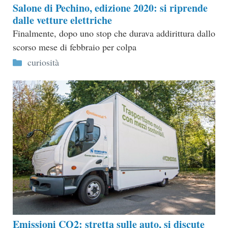
Salone di Pechino, edizione 2020: si riprende
dalle vetture elettriche
Finalmente, dopo uno stop che durava addirittura dallo
scorso mese di febbraio per colpa
Categorie
curiosità
Emissioni CO2: stretta sulle auto, si discute