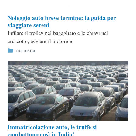
Noleggio auto breve termine: la guida per
viaggiare sereni
Infilare il trolley nel bagagliaio e le chiavi nel
cruscotto, avviare il motore e
Categorie
curiosità
Immatricolazione auto, le truffe si
combattono così in India!