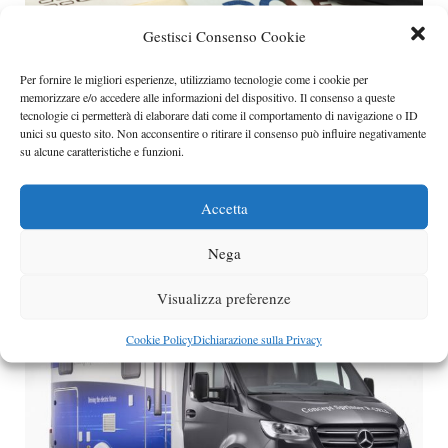
Gestisci Consenso Cookie
Per fornire le migliori esperienze, utilizziamo tecnologie come i cookie per
memorizzare e/o accedere alle informazioni del dispositivo. Il consenso a queste
tecnologie ci permetterà di elaborare dati come il comportamento di navigazione o ID
Aumenti per l’auto: l’Iva sale? Ecco i rincari
unici su questo sito. Non acconsentire o ritirare il consenso può influire negativamente
previsti
su alcune caratteristiche e funzioni.
Nel caso in cui l’Iva dovesse subire qualche modifica
verso l’alto, è chiaro come
Accetta
Categorie
curiosità
Nega
Visualizza preferenze
Cookie Policy
Dichiarazione sulla Privacy