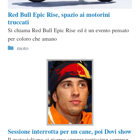
Red Bull Epic Rise, spazio ai motorini
truccati
Si chiama Red Bull Epic Rise ed è un evento pensato
per coloro che amano
Categorie
moto
Sessione interrotta per un cane, poi Dovi show
Il motociclismo ci riserva sempre tantissime sorprese.