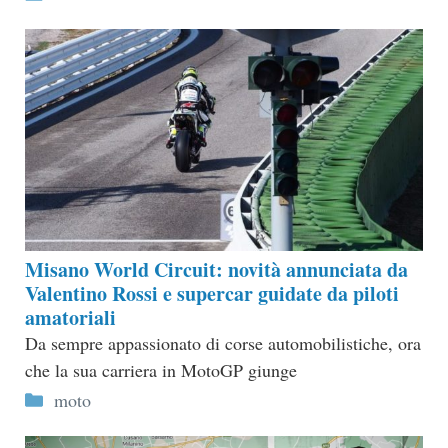
Misano World Circuit: novità annunciata da
Valentino Rossi e supercar guidate da piloti
amatoriali
Da sempre appassionato di corse automobilistiche, ora
che la sua carriera in MotoGP giunge
Categorie
moto