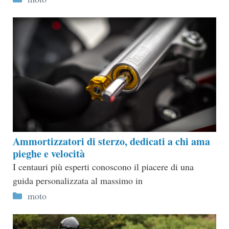
Ammortizzatori di sterzo, dedicati a chi ama
pieghe e velocità
I centauri più esperti conoscono il piacere di una
guida personalizzata al massimo in
Categorie
moto