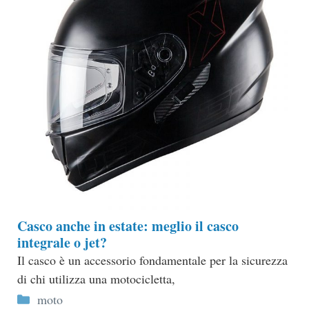
Casco anche in estate: meglio il casco
integrale o jet?
Il casco è un accessorio fondamentale per la sicurezza
di chi utilizza una motocicletta,
Categorie
moto