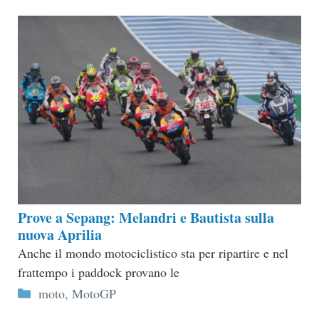
Prove a Sepang: Melandri e Bautista sulla
nuova Aprilia
Anche il mondo motociclistico sta per ripartire e nel
frattempo i paddock provano le
Categorie
moto
,
MotoGP