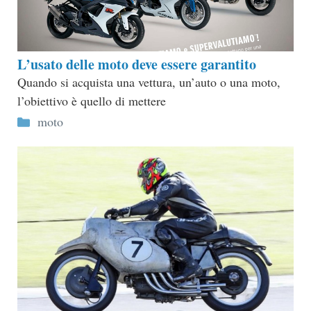
L’usato delle moto deve essere garantito
Quando si acquista una vettura, un’auto o una moto,
l’obiettivo è quello di mettere
Categorie
moto