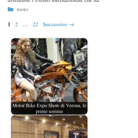
Categorie
moto
Pagina
1
Pagina
Pagina
2
…
22
Successivo
→
Motor Bike Expo Show di Verona, le
prime somme