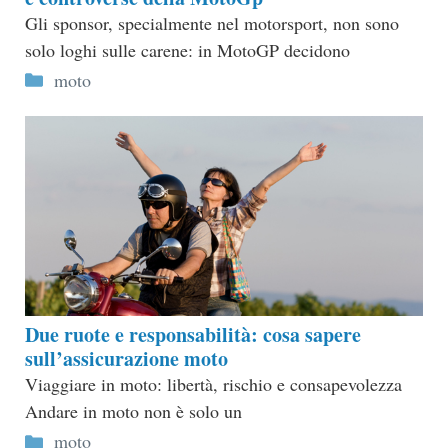
Gli sponsor, specialmente nel motorsport, non sono
solo loghi sulle carene: in MotoGP decidono
Categorie
moto
Due ruote e responsabilità: cosa sapere
sull’assicurazione moto
Viaggiare in moto: libertà, rischio e consapevolezza
Andare in moto non è solo un
Categorie
moto