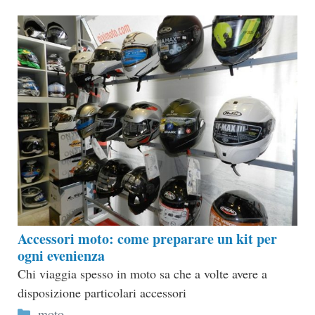
Accessori moto: come preparare un kit per
ogni evenienza
Chi viaggia spesso in moto sa che a volte avere a
disposizione particolari accessori
Categorie
moto