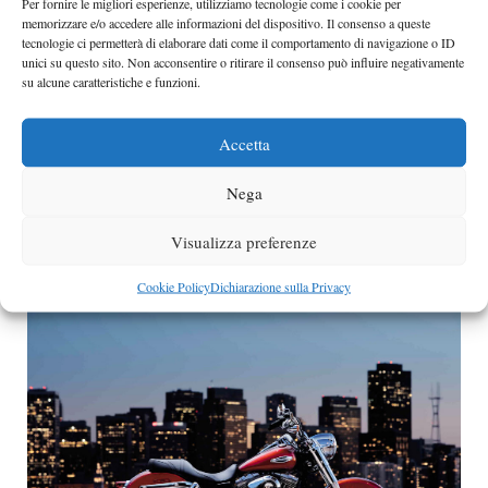
Per fornire le migliori esperienze, utilizziamo tecnologie come i cookie per
memorizzare e/o accedere alle informazioni del dispositivo. Il consenso a queste
tecnologie ci permetterà di elaborare dati come il comportamento di navigazione o ID
unici su questo sito. Non acconsentire o ritirare il consenso può influire negativamente
su alcune caratteristiche e funzioni.
Accetta
Scooter elettrico Askoll, ma ci credete che è
italiano?
Nega
I veicoli elettrici sono molto diffusi nel parco
macchine e basta andare a scoprire
Visualizza preferenze
Categorie
moto
Cookie Policy
Dichiarazione sulla Privacy