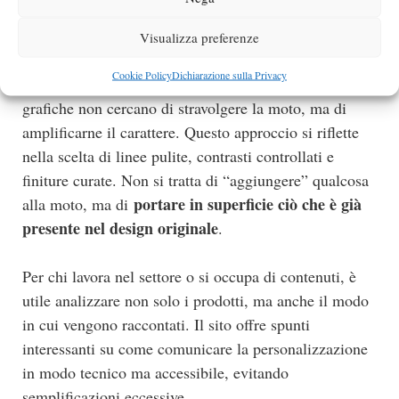
Guarda la categoria dedicata per
adesivi Ducati
Visualizza preferenze
Panigale
su vulturbike.com,
è rilevante la coerenza
Cookie Policy
Dichiarazione sulla Privacy
tra proposta commerciale e linguaggio visivo. Le
grafiche non cercano di stravolgere la moto, ma di
amplificarne il carattere. Questo approccio si riflette
nella scelta di linee pulite, contrasti controllati e
finiture curate. Non si tratta di “aggiungere” qualcosa
portare in superficie ciò che è già
alla moto, ma di
presente nel design originale
.
Per chi lavora nel settore o si occupa di contenuti, è
utile analizzare non solo i prodotti, ma anche il modo
in cui vengono raccontati. Il sito offre spunti
interessanti su come comunicare la personalizzazione
in modo tecnico ma accessibile, evitando
semplificazioni eccessive.