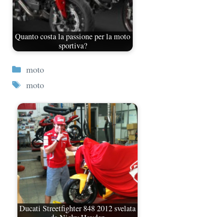
Quanto costa la passione per la moto
sportiva?
Categorie
moto
Tag
moto
Ducati Streetfighter 848 2012 svelata