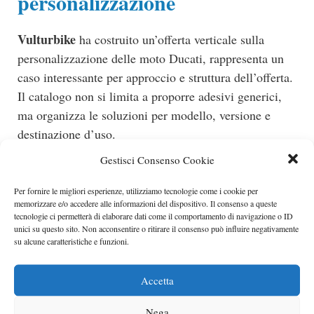
personalizzazione
Vulturbike
ha costruito un’offerta verticale sulla
personalizzazione delle moto Ducati, rappresenta un
caso interessante per approccio e struttura dell’offerta.
Il catalogo non si limita a proporre adesivi generici,
ma organizza le soluzioni per modello, versione e
destinazione d’uso.
Gestisci Consenso Cookie
Per comprendere davvero la logica progettuale, è
necessario analizzare in profondità il sito
Per fornire le migliori esperienze, utilizziamo tecnologie come i cookie per
memorizzare e/o accedere alle informazioni del dispositivo. Il consenso a queste
vulturbike.com, osservando come vengono presentati i
tecnologie ci permetterà di elaborare dati come il comportamento di navigazione o ID
kit grafici, le varianti disponibili e le combinazioni
unici su questo sito. Non acconsentire o ritirare il consenso può influire negativamente
su alcune caratteristiche e funzioni.
suggerite. La segmentazione per moto, in particolare
per Panigale e Streetfighter, evidenzia un lavoro di
Accetta
adattamento preciso alle geometrie specifiche di ogni
modello.
Nega