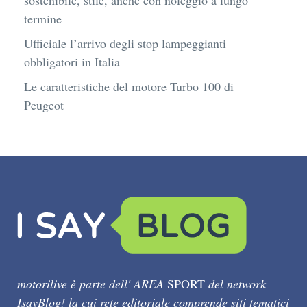
sostenibile, stile, anche con noleggio a lungo
termine
Ufficiale l’arrivo degli stop lampeggianti
obbligatori in Italia
Le caratteristiche del motore Turbo 100 di
Peugeot
motorilive è parte dell' AREA
SPORT
del network
IsayBlog! la cui rete editoriale comprende siti tematici