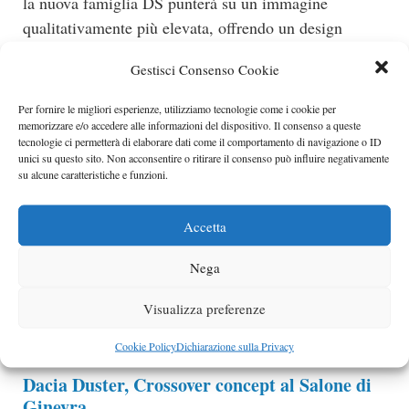
la nuova famiglia DS punterà su un immagine
qualitativamente più elevata, offrendo un design
ricercato ed accattivante..
Gestisci Consenso Cookie
Categorie
Citroen
Per fornire le migliori esperienze, utilizziamo tecnologie come i cookie per
Bugatti Veyron Bleu Centenaire
memorizzare e/o accedere alle informazioni del dispositivo. Il consenso a queste
tecnologie ci permetterà di elaborare dati come il comportamento di navigazione o ID
Sulla Veyron Bleu Centenarie si erano fatte delle vere
unici su questo sito. Non acconsentire o ritirare il consenso può influire negativamente
e proprie scommesse, azzardando persino una titanica
su alcune caratteristiche e funzioni.
previsione di un super propulsore da 1.350 cavalli
Categorie
Bugatti
Accetta
Infiniti Essence, la più bella del reame
Nega
Anche gli interni, dei quali non sono state diffuse
Visualizza preferenze
immagini dettagliate, sono stati..
Categorie
anteprime
,
motor show
Cookie Policy
Dichiarazione sulla Privacy
Dacia Duster, Crossover concept al Salone di
Ginevra