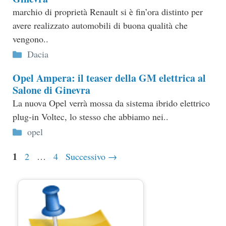
marchio di proprietà Renault si è fin’ora distinto per
avere realizzato automobili di buona qualità che
vengono..
Categorie
Dacia
Opel Ampera: il teaser della GM elettrica al
Salone di Ginevra
La nuova Opel verrà mossa da sistema ibrido elettrico
plug-in Voltec, lo stesso che abbiamo nei..
Categorie
opel
Pagina
1
Pagina
Pagina
2
…
4
Successivo
→