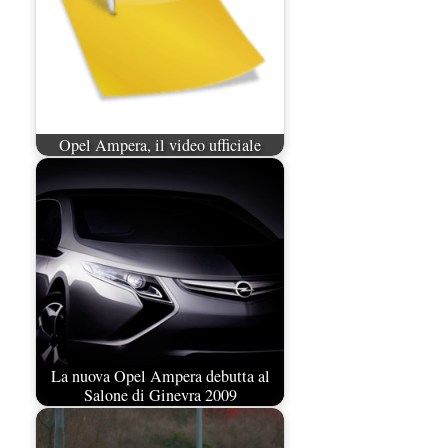
Opel Ampera, il video ufficiale
La nuova Opel Ampera debutta al
Salone di Ginevra 2009