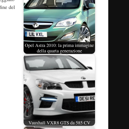
fine del
Opel Astra 2010: la prima immagine
della quarta generazione
Vauxhall VXR8 GTS da 585 CV