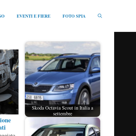
NO
EVENTI E FIERE
FOTO SPIA
Skoda Octavia Scout in Italia a
settembre
zione
ati
eggiato