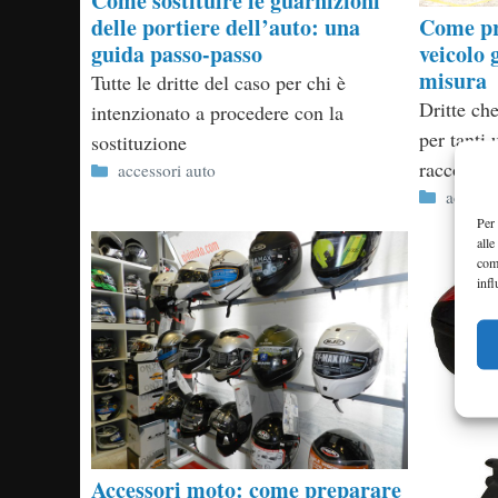
Come sostituire le guarnizioni
Come pr
delle portiere dell’auto: una
veicolo 
guida passo-passo
misura
Tutte le dritte del caso per chi è
Dritte che
intenzionato a procedere con la
per tanti 
sostituzione
raccolto i
Categorie
accessori auto
Categor
accesso
Per 
alle
com
infl
Accessori moto: come preparare