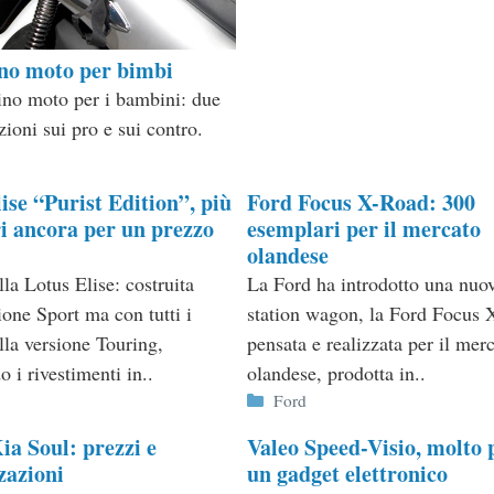
ino moto per bimbi
lino moto per i bambini: due
ioni sui pro e sui contro.
ie
ise “Purist Edition”, più
Ford Focus X-Road: 300
i ancora per un prezzo
esemplari per il mercato
olandese
lla Lotus Elise: costruita
La Ford ha introdotto una nuo
ione Sport ma con tutti i
station wagon, la Ford Focus 
lla versione Touring,
pensata e realizzata per il mer
 i rivestimenti in..
olandese, prodotta in..
ie
Categorie
Ford
a Soul: prezzi e
Valeo Speed-Visio, molto 
zazioni
un gadget elettronico