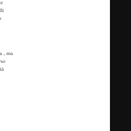
te
li
o
ta , ma
rso
ià