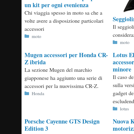
un kit per ogni evenienza
Chi viaggia spesso in moto sa che a
Seggiol
volte avere a disposizione particolari
Il seggio
accessori
consideraz
Categorie
moto
Categor
moto
Mugen accessori per Honda CR-
Lotus El
Z ibrida
accessor
minore
La sezione Mugen del marchio
Il caso de
giapponese ha aggiunto una serie di
sulla vers
accessori per la nuovissima CR-Z.
gadget de
Categorie
Honda
escludendo
Categor
lotus
Porsche Cayenne GTS Design
Nuova Ki
Edition 3
motoriz