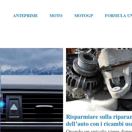
ANTEPRIME
MOTO
MOTOGP
FORMULA U
Risparmiare sulla ripara
dell’auto con i ricambi us
Quando un veicolo viene dann