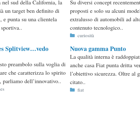
 nel sud della California, la
Su diversi concept recentemen
à un target ben definito di
proposti e solo su alcuni model
, e punta su una clientela
extralusso di automobili ad alt
sportiva..
contenuto tecnologico..
ie
Categorie
curiosità
s Splitview…vedo
Nuova gamma Punto
La qualità interna è raddoppia
to preambolo sulla voglia di
anche casa Fiat punta dritta ve
re che caratterizza lo spirito
l’obiettivo sicurezza. Oltre al g
 parliamo dell’innovativo..
citato..
ie
es
Categorie
fiat