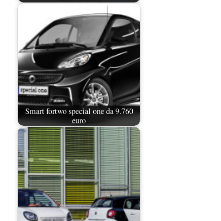
Smart fortwo special one da 9.760
euro