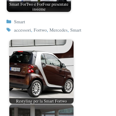
Smart ForTwo e ForFour presentate
insieme
Categorie
Smart
Tag
accessori
,
Fortwo
,
Mercedes
,
Smart
Restyling per la Smart Fortwo