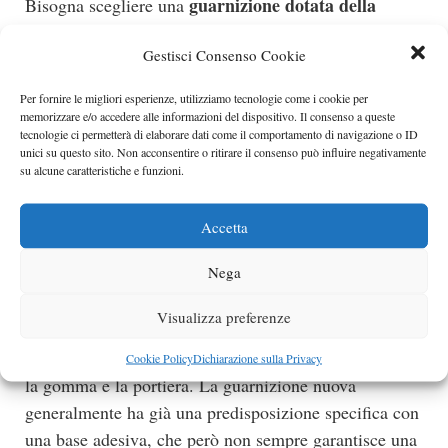
guarnizione dotata della
Bisogna scegliere una
massima flessibilità
, impermeabile e adattabile a
Gestisci Consenso Cookie
qualsiasi tipologia di veicolo: dalle
city car
alle
utilitarie, dalle berline alle auto sportive, dai SUV ai
Per fornire le migliori esperienze, utilizziamo tecnologie come i cookie per
crossover ecc.
memorizzare e/o accedere alle informazioni del dispositivo. Il consenso a queste
tecnologie ci permetterà di elaborare dati come il comportamento di navigazione o ID
unici su questo sito. Non acconsentire o ritirare il consenso può influire negativamente
Come applicare nuove
su alcune caratteristiche e funzioni.
guarnizioni per le portiere
Accetta
dell’auto?
Nega
Una volta scelta la guarnizione più indicata, bisogna
Visualizza preferenze
dotarsi di una colla apposita che garantisca il massimo
fissaggio tra la gomma e il telaio dell’auto oppure tra
Cookie Policy
Dichiarazione sulla Privacy
la gomma e la portiera. La guarnizione nuova
generalmente ha già una predisposizione specifica con
una base adesiva, che però non sempre garantisce una