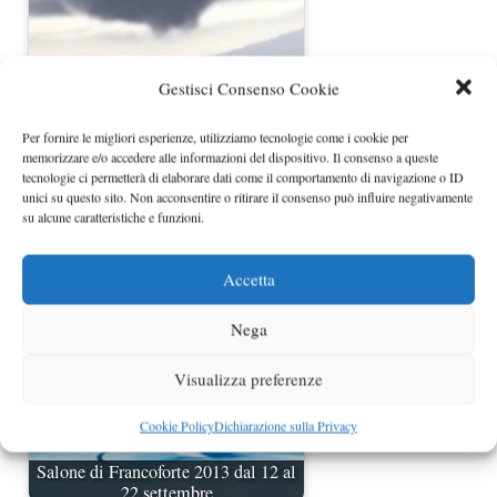
Gestisci Consenso Cookie
Per fornire le migliori esperienze, utilizziamo tecnologie come i cookie per
memorizzare e/o accedere alle informazioni del dispositivo. Il consenso a queste
tecnologie ci permetterà di elaborare dati come il comportamento di navigazione o ID
SRT Viper Time Attack al Salone di
unici su questo sito. Non acconsentire o ritirare il consenso può influire negativamente
New York 2013
su alcune caratteristiche e funzioni.
Accetta
Nega
Visualizza preferenze
Cookie Policy
Dichiarazione sulla Privacy
Salone di Francoforte 2013 dal 12 al
22 settembre