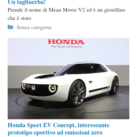
Un tagliaerba!
Prende il nome di Mean Mover V2 ed è un gioiellino
che è stato
Categorie
Senza categoria
Honda Sport EV Concept, interessante
prototipo sportivo ad emissioni zero