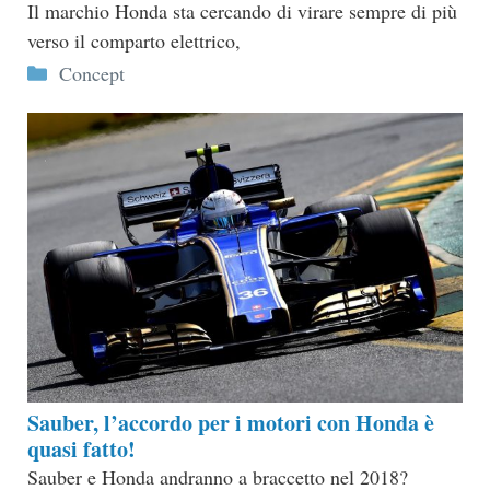
Il marchio Honda sta cercando di virare sempre di più
verso il comparto elettrico,
Categorie
Concept
Sauber, l’accordo per i motori con Honda è
quasi fatto!
Sauber e Honda andranno a braccetto nel 2018?