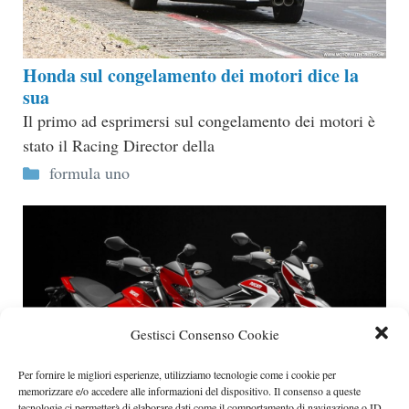
Honda sul congelamento dei motori dice la
sua
Il primo ad esprimersi sul congelamento dei motori è
stato il Racing Director della
Categorie
formula uno
Gestisci Consenso Cookie
Per fornire le migliori esperienze, utilizziamo tecnologie come i cookie per
memorizzare e/o accedere alle informazioni del dispositivo. Il consenso a queste
tecnologie ci permetterà di elaborare dati come il comportamento di navigazione o ID