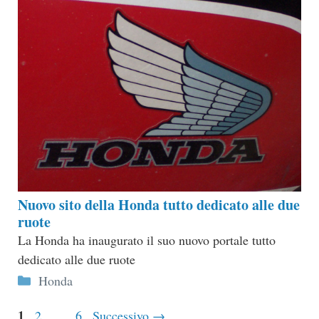
Nuovo sito della Honda tutto dedicato alle due
ruote
La Honda ha inaugurato il suo nuovo portale tutto
dedicato alle due ruote
Categorie
Honda
Pagina
1
Pagina
Pagina
2
…
6
Successivo
→