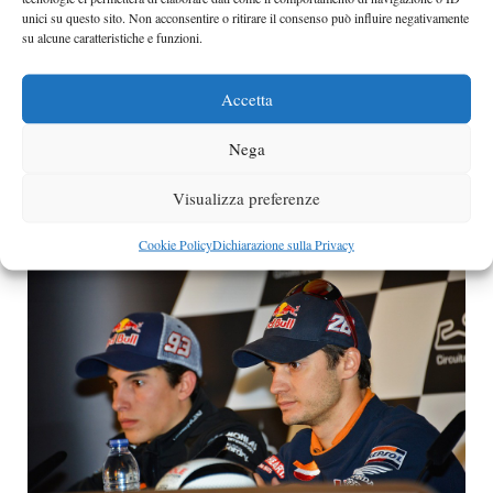
unici su questo sito. Non acconsentire o ritirare il consenso può influire negativamente
su alcune caratteristiche e funzioni.
Quanto costa la passione per la moto
Accetta
sportiva?
Nega
La voglia di mettere in garage una bella moto sportiva
dalle prestazioni eccezionali è
Visualizza preferenze
Categorie
moto
Cookie Policy
Dichiarazione sulla Privacy