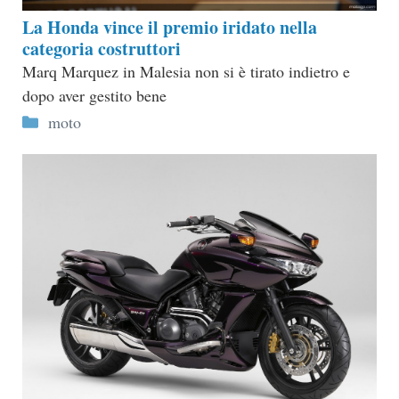
La Honda vince il premio iridato nella
categoria costruttori
Marq Marquez in Malesia non si è tirato indietro e
dopo aver gestito bene
Categorie
moto