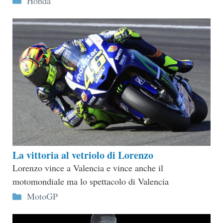
Honda
La vittoria al vetriolo di Lorenzo
Lorenzo vince a Valencia e vince anche il
motomondiale ma lo spettacolo di Valencia
Categorie
MotoGP