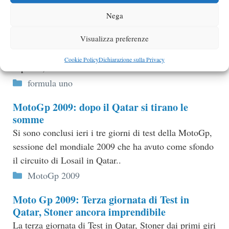
Categorie
Smart
Nega
Honda Team Formula 1, storia a lieto fine
Visualizza preferenze
Negli intenti di Brawn sembra chiaramente
riconoscibile la volontà di volere iniziare un nuovo
Cookie Policy
Dichiarazione sulla Privacy
capitolo, di scrivere una storia nuova..
Categorie
formula uno
MotoGp 2009: dopo il Qatar si tirano le
somme
Si sono conclusi ieri i tre giorni di test della MotoGp,
sessione del mondiale 2009 che ha avuto come sfondo
il circuito di Losail in Qatar..
Categorie
MotoGp 2009
Moto Gp 2009: Terza giornata di Test in
Qatar, Stoner ancora imprendibile
La terza giornata di Test in Qatar, Stoner dai primi giri