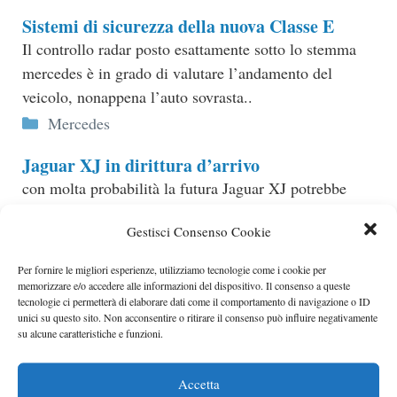
Sistemi di sicurezza della nuova Classe E
Il controllo radar posto esattamente sotto lo stemma
mercedes è in grado di valutare l’andamento del
veicolo, nonappena l’auto sovrasta..
Categorie
Mercedes
Jaguar XJ in dirittura d’arrivo
con molta probabilità la futura Jaguar XJ potrebbe
avere la particolare connotazione di coupé quattro
Gestisci Consenso Cookie
porte..
Categorie
Jaguar
Per fornire le migliori esperienze, utilizziamo tecnologie come i cookie per
memorizzare e/o accedere alle informazioni del dispositivo. Il consenso a queste
Smart ForTwo Brabus Electric Drive
tecnologie ci permetterà di elaborare dati come il comportamento di navigazione o ID
unici su questo sito. Non acconsentire o ritirare il consenso può influire negativamente
La Smart ForTwo Electric Drive è alimentata da un
su alcune caratteristiche e funzioni.
propulsore elettrico; questa unità è alimentata da
particolari..
Accetta