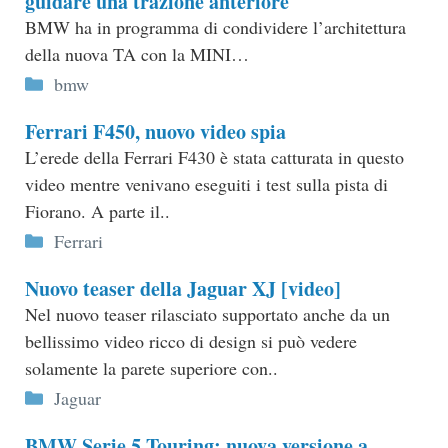
guidare una trazione anteriore
BMW ha in programma di condividere l’architettura
della nuova TA con la MINI…
Categorie
bmw
Ferrari F450, nuovo video spia
L’erede della Ferrari F430 è stata catturata in questo
video mentre venivano eseguiti i test sulla pista di
Fiorano. A parte il..
Categorie
Ferrari
Nuovo teaser della Jaguar XJ [video]
Nel nuovo teaser rilasciato supportato anche da un
bellissimo video ricco di design si può vedere
solamente la parete superiore con..
Categorie
Jaguar
BMW Serie 5 Touring: nuova versione a