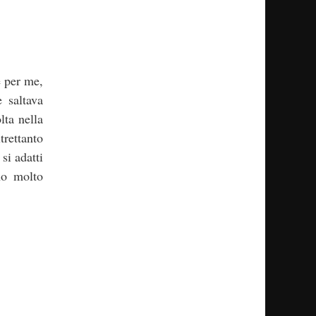
e per me,
 saltava
lta nella
trettanto
si adatti
no molto