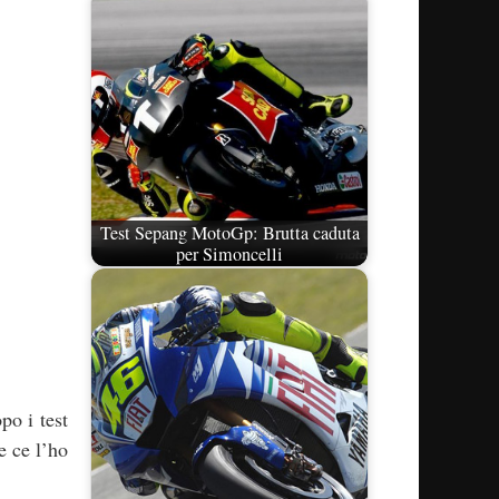
Test Sepang MotoGp: Brutta caduta
per Simoncelli
po i test
e ce l’ho