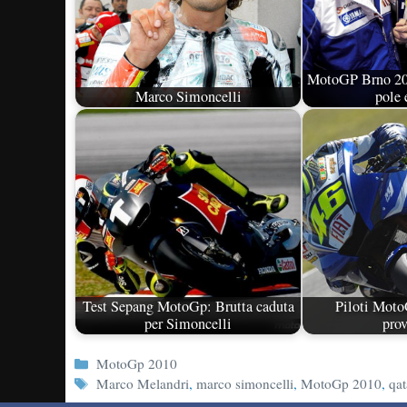
MotoGP Brno 200
Marco Simoncelli
pole 
Test Sepang MotoGp: Brutta caduta
Piloti Moto
per Simoncelli
prov
Categorie
MotoGp 2010
Tag
Marco Melandri
,
marco simoncelli
,
MotoGp 2010
,
qa