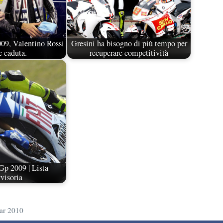
9, Valentino Rossi
Gresini ha bisogno di più tempo per
e caduta.
recuperare competitività
Gp 2009 | Lista
visoria
tar 2010