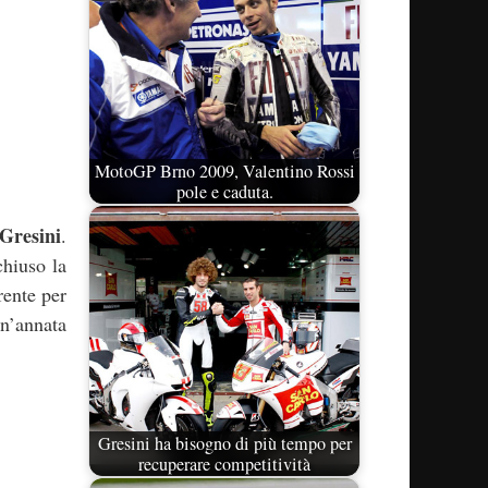
MotoGP Brno 2009, Valentino Rossi
pole e caduta.
Gresini
.
chiuso la
rente per
un’annata
Gresini ha bisogno di più tempo per
recuperare competitività