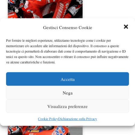
Moto Gp 2009: Seconda giornata di
Gestisci Consenso Cookie
Test in Qatar,…
Per fornire le migliori esperienze, utilizziamo tecnologie come i cookie per
memorizzare e/o accedere alle informazioni del dispositivo. Il consenso a queste
tecnologie ci permetterà di elaborare dati come il comportamento di navigazione o ID
unici su questo sito. Non acconsentire o ritirare il consenso può influire negativamente
su alcune caratteristiche e funzioni.
Accetta
Nega
Test Jerez MotoGp, Stoner vince il
BMW M Award
Visualizza preferenze
Cookie Policy
Dichiarazione sulla Privacy