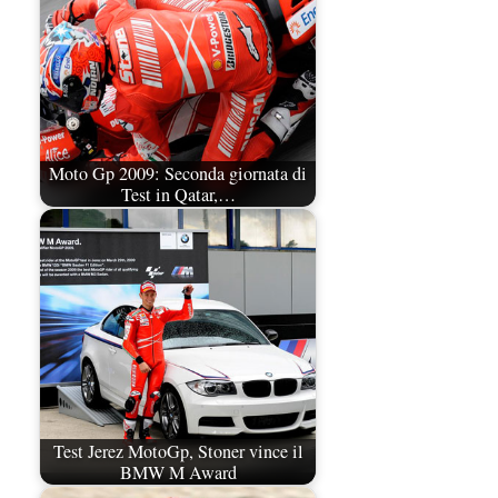
Moto Gp 2009: Seconda giornata di
Test in Qatar,…
Test Jerez MotoGp, Stoner vince il
BMW M Award