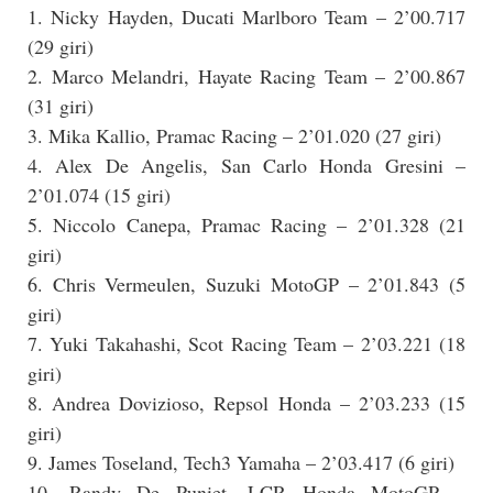
1. Nicky Hayden, Ducati Marlboro Team – 2’00.717
(29 giri)
2. Marco Melandri, Hayate Racing Team – 2’00.867
(31 giri)
3. Mika Kallio, Pramac Racing – 2’01.020 (27 giri)
4. Alex De Angelis, San Carlo Honda Gresini –
2’01.074 (15 giri)
5. Niccolo Canepa, Pramac Racing – 2’01.328 (21
giri)
6. Chris Vermeulen, Suzuki MotoGP – 2’01.843 (5
giri)
7. Yuki Takahashi, Scot Racing Team – 2’03.221 (18
giri)
8. Andrea Dovizioso, Repsol Honda – 2’03.233 (15
giri)
9. James Toseland, Tech3 Yamaha – 2’03.417 (6 giri)
10. Randy De Puniet, LCR Honda MotoGP –