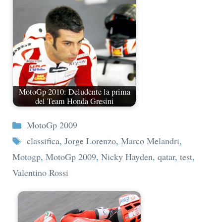
MotoGp 2010: Deludente la prima
del Team Honda Gresini
Categorie
MotoGp 2009
Tag
classifica
,
Jorge Lorenzo
,
Marco Melandri
,
Motogp
,
MotoGp 2009
,
Nicky Hayden
,
qatar
,
test
,
Valentino Rossi