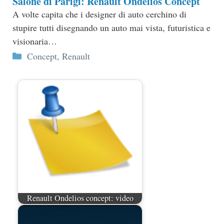
Salone di Parigi: Renault Ondelios Concept
A volte capita che i designer di auto cerchino di
stupire tutti disegnando un auto mai vista, futuristica e
visionaria…
Categorie
Concept
,
Renault
Renault Ondelios concept: video