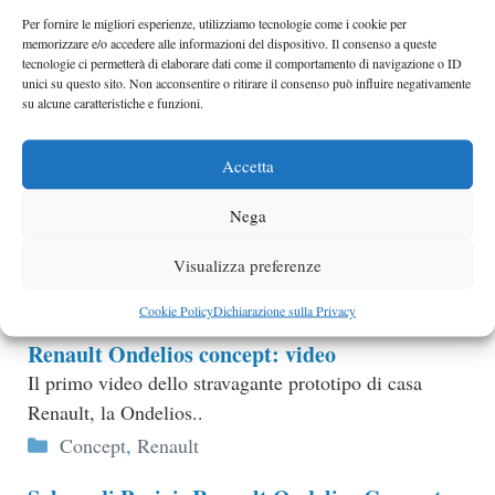
Volkswagen
Per fornire le migliori esperienze, utilizziamo tecnologie come i cookie per
Numerosi fonti danno per scontato che il Salone
memorizzare e/o accedere alle informazioni del dispositivo. Il consenso a queste
dell’Auto di Los Angeles sarà il luogo scelto da
tecnologie ci permetterà di elaborare dati come il comportamento di navigazione o ID
unici su questo sito. Non acconsentire o ritirare il consenso può influire negativamente
Volkswagen per il debutto di un concept…
su alcune caratteristiche e funzioni.
Categorie
anteprime
,
Volkswagen
Accetta
Honda V4 Revolution
La storia del V4 in casa Honda inizia trent’anni fa,
Nega
quando viene realizzato un motore con i cilindri
Visualizza preferenze
inclinati di 90°..
Categorie
Honda
Cookie Policy
Dichiarazione sulla Privacy
Renault Ondelios concept: video
Il primo video dello stravagante prototipo di casa
Renault, la Ondelios..
Categorie
Concept
,
Renault