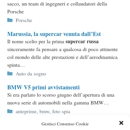
sacco, un team di ingegneri e collaudatori della
Porsche
Categorie
Porsche
Marussia, la supercar venuta dall’Est
supercar russa
Il nome scelto per la prima
sinceramente fa pensare a qualcosa di poco attinente
col mondo delle alte prestazioni e dell’aerodinamica
spinta…
Categorie
Auto da sogno
BMW V5 primi avvistamenti
Si era parlato lo scorso giugno dell’apertura di una
nuova serie di automobili nella gamma BMW…
Categorie
anteprime
,
bmw
,
foto spia
Gestisci Consenso Cookie
Rumors da Los Angeles, spider sportiva da