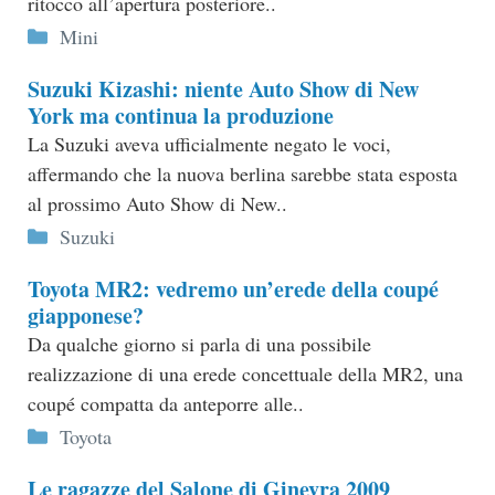
ritocco all’apertura posteriore..
Categorie
Mini
Suzuki Kizashi: niente Auto Show di New
York ma continua la produzione
La Suzuki aveva ufficialmente negato le voci,
affermando che la nuova berlina sarebbe stata esposta
al prossimo Auto Show di New..
Categorie
Suzuki
Toyota MR2: vedremo un’erede della coupé
giapponese?
Da qualche giorno si parla di una possibile
realizzazione di una erede concettuale della MR2, una
coupé compatta da anteporre alle..
Categorie
Toyota
Le ragazze del Salone di Ginevra 2009