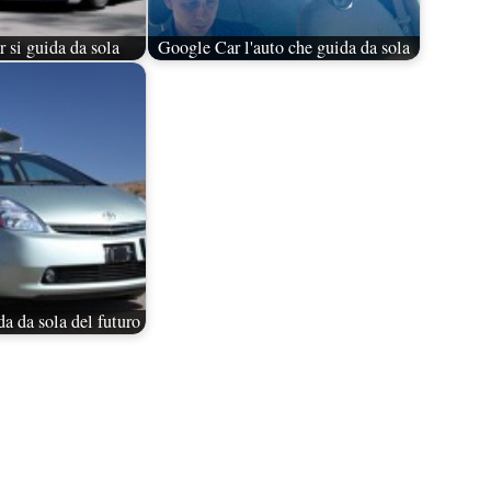
 si guida da sola
Google Car l'auto che guida da sola
da da sola del futuro