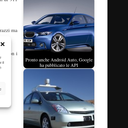
arazzi ma
ire con i
e
Pronto anche Android Auto, Google
l web!
e il
ha pubblicato le API
ò
e