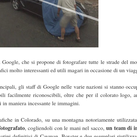
 Google, che si propone di fotografare tutte le strade del m
grafici molto interessanti ed utili magari in occasione di un viag
ncipali, gli staff di Google nelle varie nazioni si stanno occ
ili facilmente riconoscibili, oltre che per il colorato logo, 
li in maniera incessante le immagini.
rafiche in Colorado, su una montagna notoriamente utilizzata
fotografato
un team di i
, cogliendoli con le mani nel sacco,
otipi definitivi di Cayman, Boxster e due esemplari riutilizza