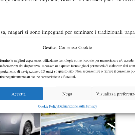
resa, magari si sono impegnati per seminare i tradizionali pap
i Google con il suo Street View.
Gestisci Consenso Cookie
ti indubbiamente di sorpresa, correre ai ripari cercando di copr
fornire le migliori esperienze, utilizziamo tecnologie come i cookie per memorizzare e/o acceder
to implacabile e ha immortalato il tutto e le foto adesso sono su
 informazioni del dispositivo. Il consenso a queste tecnologie ci permetterà di elaborare dati com
portamento di navigazione o ID unici su questo sito. Non acconsentire o ritirare il consenso pu
uire negativamente su alcune caratteristiche e funzioni.
Accetta
Nega
Visualizza preferenz
Cookie Policy
Dichiarazione sulla Privacy