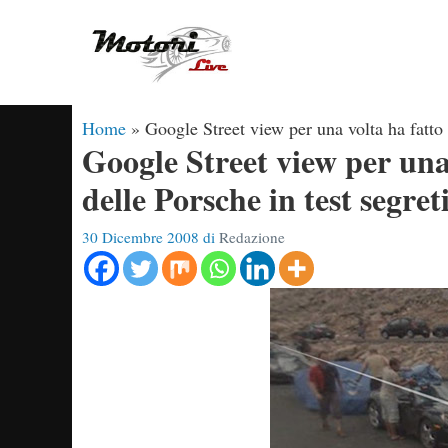
Vai
al
contenuto
Home
»
Google Street view per una volta ha fatto 
Google Street view per una 
delle Porsche in test segret
30 Dicembre 2008
di
Redazione