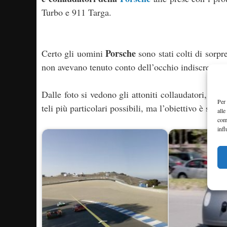
Turbo e 911 Targa.
Porsche
Certo gli uomini
sono stati colti di sorp
non avevano tenuto conto dell’occhio indiscreto d
Dalle foto si vedono gli attoniti collaudatori, col
Per 
teli più particolari possibili, ma l’obiettivo è sta
alle
com
infl