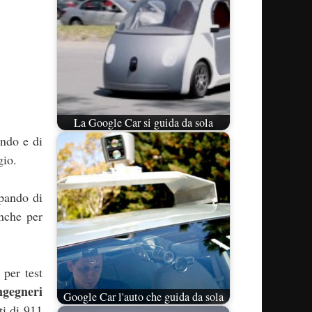
La Google Car si guida da sola
ondo e di
gio.
upando di
anche per
 per test
ngegneri
Google Car l'auto che guida da sola
ti di 911