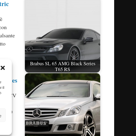
tric
è
 con
ulsante
tto
Brabus SL 65 AMG Black Series
T65 RS
Series
e
e il
ò
i 800 CV
ia
 2.100
e