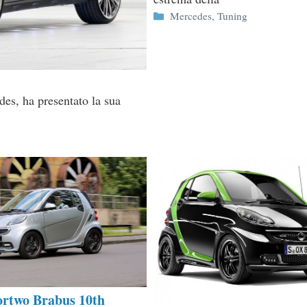
Categorie
Mercedes
,
Tuning
des, ha presentato la sua
ortwo Brabus 10th