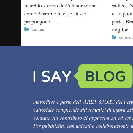
marchio storico dell’elaborazione
sadico, “
come Abarth e le case stesse
te lo puo
propongono ….
parte, Br
Categorie
Tuning
miglior…
Categor
curiosi
motorilive è parte dell' AREA
SPORT
del netw
editoriale comprende siti tematici di informaz
contano sul contributo di appassionati ed esper
Per pubblicità, comunicati e collaborazioni: