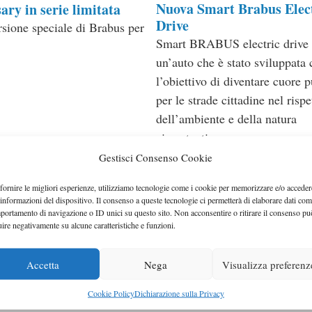
Nuova Smart Brabus Elec
ary in serie limitata
Drive
sione speciale di Brabus per
Smart BRABUS electric drive 
un’auto che è stato sviluppata
ie
l’obiettivo di diventare cuore p
per le strade cittadine nel rispe
dell’ambiente e della natura
circostanti.
Categorie
Auto elettiche
,
Smart
Gestisci Consenso Cookie
s CLS Brabus a Ginevra
Brabus SL 65 AMG Black 
fornire le migliori esperienze, utilizziamo tecnologie come i cookie per memorizzare e/o acceder
T65 RS
esenterà la sua
 informazioni del dispositivo. Il consenso a queste tecnologie ci permetterà di elaborare dati com
portamento di navigazione o ID unici su questo sito. Non acconsentire o ritirare il consenso pu
Il risultato di tutto questo è d
azione della nuova Mercedes
uire negativamente su alcune caratteristiche e funzioni.
a 5.550 giri/min, con una copp
impressionante di 1.420 Nm a
ie
es
,
Tuning
Accetta
Nega
Visualizza preferenz
giri.
Categorie
Mercedes
,
Tuning
Cookie Policy
Dichiarazione sulla Privacy