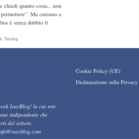
se chiedi quanto costa…non
i permettere”. Ma cinismo a
abus è senza dubbio il
ie
tà
,
Tuning
Cookie Policy (UE)
Dichiarazione sulla Privacy
ork IsayBlog! la cui rete
ione indipendente che
ti del settore.
info@isayblog.com