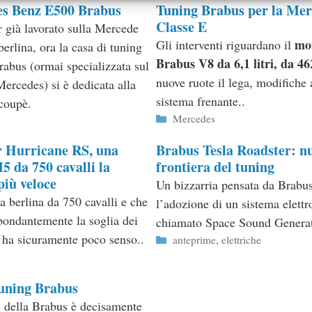
s Benz E500 Brabus
Tuning Brabus per la Mer
Classe E
 già lavorato sulla Mercede
mo
Gli interventi riguardano il
erlina, ora la casa di tuning
Brabus V8 da 6,1 litri, da 4
rabus (ormai specializzata sul
nuove ruote il lega, modifiche 
ercedes) si è dedicata alla
sistema frenante..
coupè.
Categorie
Mercedes
ie
 Hurricane RS, una
Brabus Tesla Roadster: n
da 750 cavalli la
frontiera del tuning
più veloce
Un bizzarria pensata da Brabu
a berlina da 750 cavalli e che
l’adozione di un sistema elettr
bondantemente la soglia dei
chiamato Space Sound Generat
ha sicuramente poco senso..
Categorie
anteprime
,
elettriche
ie
uning Brabus
 della Brabus è decisamente