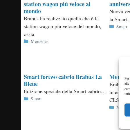
station wagon più veloce al
annivers
mondo
Nuova ver
Brabus ha realizzato quella che è la
la Smart.
station wagon più veloce del mondo,
Categor
Smart
ossia
Categorie
Mercedes
Smart fortwo cabrio Brabus La
Mercede
Per 
Bleue
Brabus pr
alle
com
Edizione speciale della Smart cabrio…
interpret
infl
Categorie
Smart
CLS…
Categor
Merced