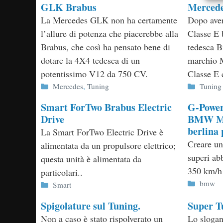
GLK Brabus
Mercede
La Mercedes GLK non ha certamente
Dopo aver
l’allure di potenza che piacerebbe alla
Classe E b
Brabus, che così ha pensato bene di
tedesca B
dotare la 4X4 tedesca di un
marchio M
potentissimo V12 da 750 CV.
Classe E 
Categorie
Categor
Mercedes
,
Tuning
Tuning
Smart ForTwo Brabus Electric
G-Power
Drive
BMW M5 
berlina 
La Smart ForTwo Electric Drive è
Creare un
alimentata da un propulsore elettrico;
superi ab
questa unità è alimentata da
350 km/h 
particolari..
Categor
bmw
Categorie
Smart
Spigolature sul Tuning.
Super T
Non a caso è stato rispolverato un
Lo slogan