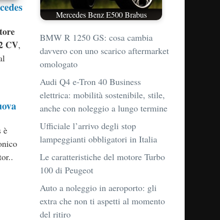
cedes
Mercedes Benz E500 Brabus
tore
BMW R 1250 GS: cosa cambia
62 CV
,
davvero con uno scarico aftermarket
al
omologato
Audi Q4 e-Tron 40 Business
elettrica: mobilità sostenibile, stile,
uova
anche con noleggio a lungo termine
Ufficiale l’arrivo degli stop
s è
lampeggianti obbligatori in Italia
onico
Le caratteristiche del motore Turbo
or..
100 di Peugeot
Auto a noleggio in aeroporto: gli
extra che non ti aspetti al momento
del ritiro