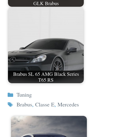
GLK Brabus
Brabus SL 65 AMG Black Series
T65 RS
Categorie
Tuning
Tag
Brabus
,
Classe E
,
Mercedes