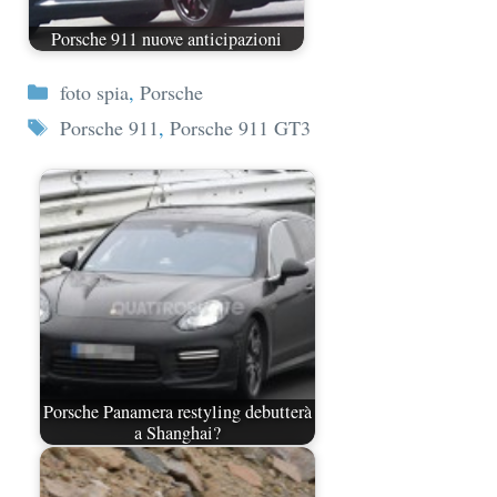
Porsche 911 nuove anticipazioni
Categorie
foto spia
,
Porsche
Tag
Porsche 911
,
Porsche 911 GT3
Porsche Panamera restyling debutterà
a Shanghai?