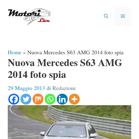
Vai
al
MENU
contenuto
Home
»
Nuova Mercedes S63 AMG 2014 foto spia
Nuova Mercedes S63 AMG
2014 foto spia
29 Maggio 2013
di
Redazione