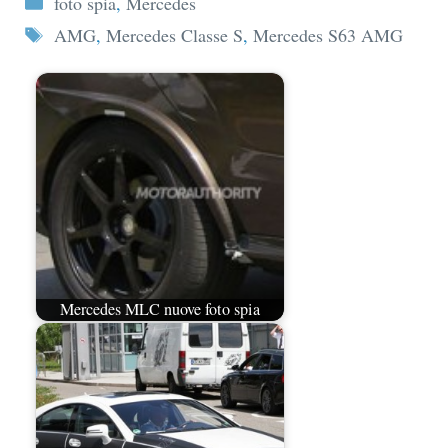
foto spia
,
Mercedes
Tag
AMG
,
Mercedes Classe S
,
Mercedes S63 AMG
Mercedes MLC nuove foto spia