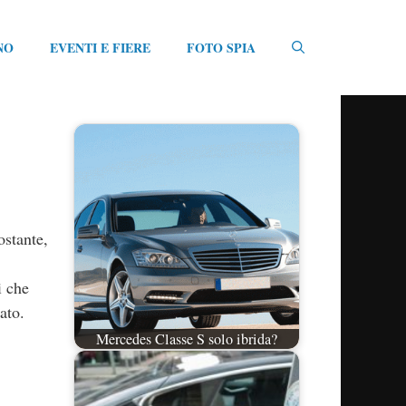
NO
EVENTI E FIERE
FOTO SPIA
ostante,
i che
ato.
Mercedes Classe S solo ibrida?