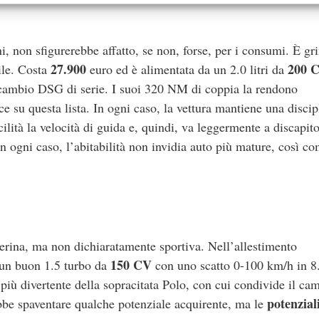
i, non sfigurerebbe affatto, se non, forse, per i consumi. È gri
27.900
200 
ile. Costa
euro ed è alimentata da un 2.0 litri da
l cambio DSG di serie. I suoi 320 NM di coppia la rendono
e su questa lista. In ogni caso, la vettura mantiene una discip
cilità la velocità di guida e, quindi, va leggermente a discapit
n ogni caso, l’abitabilità non invidia auto più mature, così co
erina, ma non dichiaratamente sportiva. Nell’allestimento
150 CV
a un buon 1.5 turbo da
con uno scatto 0-100 km/h in 8
 più divertente della sopracitata Polo, con cui condivide il ca
potenzial
be spaventare qualche potenziale acquirente, ma le