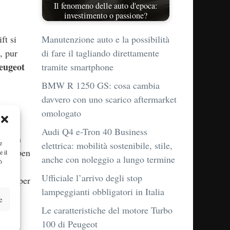
Il fenomeno delle auto d'epoca:
investimento o passione?
ft si
Manutenzione auto e la possibilità
, pur
di fare il tagliando direttamente
eugeot
tramite smartphone
BMW R 1250 GS: cosa cambia
davvero con uno scarico aftermarket
omologato
Audi Q4 e-Tron 40 Business
le. Un
e
elettrica: mobilità sostenibile, stile,
eroga ben
e il
anche con noleggio a lungo termine
ò
ottima
Ufficiale l’arrivo degli stop
la Cooper
lampeggianti obbligatori in Italia
e
Le caratteristiche del motore Turbo
100 di Peugeot