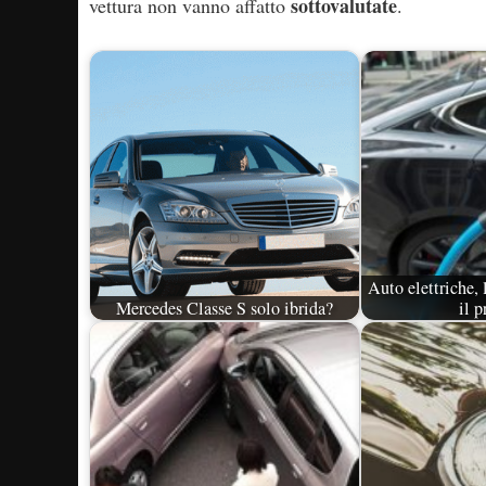
sottovalutate
vettura non vanno affatto
.
Auto elettriche,
Mercedes Classe S solo ibrida?
il 