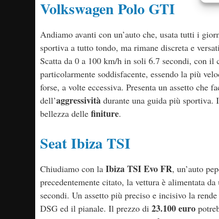
Volkswagen Polo GTI
Andiamo avanti con un’auto che, usata tutti i giorn
sportiva a tutto tondo, ma rimane discreta e versat
Scatta da 0 a 100 km/h in soli 6.7 secondi, con i
particolarmente soddisfacente, essendo la più veloc
forse, a volte eccessiva. Presenta un assetto che fa
aggressività
dell’
durante una guida più sportiva. I
finiture
bellezza delle
.
Seat Ibiza TSI
Ibiza TSI Evo FR
Chiudiamo con la
, un’auto pep
precedentemente citato, la vettura è alimentata d
secondi. Un assetto più preciso e incisivo la rende
23.100 euro
DSG ed il pianale. Il prezzo di
potreb