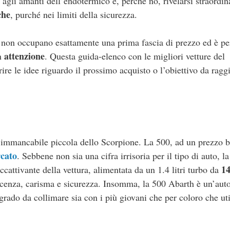
 agli amanti dell’endotermico e, perché no, rivelarsi straordin
che
, purché nei limiti della sicurezza.
 non occupano esattamente una prima fascia di prezzo ed è pe
attenzione
on
. Questa guida-elenco con le migliori vetture del
rire le idee riguardo il prossimo acquisto o l’obiettivo da rag
d immancabile piccola dello Scorpione. La 500, ad un prezzo b
rcato
. Sebbene non sia una cifra irrisoria per il tipo di auto, la
1
accattivante della vettura, alimentata da un 1.4 litri turbo da
scenza, carisma e sicurezza. Insomma, la 500 Abarth è un’aut
 grado da collimare sia con i più giovani che per coloro che ut