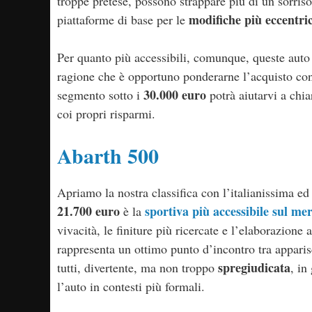
troppe pretese, possono strappare più di un sorriso
modifiche più eccentri
piattaforme di base per le
Per quanto più accessibili, comunque, queste auto
ragione che è opportuno ponderarne l’acquisto c
30.000 euro
segmento sotto i
potrà aiutarvi a chia
coi propri risparmi.
Abarth 500
Apriamo la nostra classifica con l’italianissima e
21.700 euro
sportiva più accessibile sul me
è la
vivacità, le finiture più ricercate e l’elaborazione 
rappresenta un ottimo punto d’incontro tra appari
spregiudicata
tutti, divertente, ma non troppo
, in
l’auto in contesti più formali.