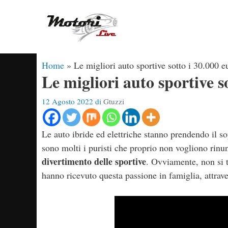
Vai
al
contenuto
Home
»
Le migliori auto sportive sotto i 30.000 e
Le migliori auto sportive s
12 Agosto 2022
di
Gtuzzi
Le auto ibride ed elettriche stanno prendendo il s
sono molti i puristi che proprio non vogliono rinu
divertimento delle sportive
. Ovviamente, non si t
hanno ricevuto questa passione in famiglia, attrave