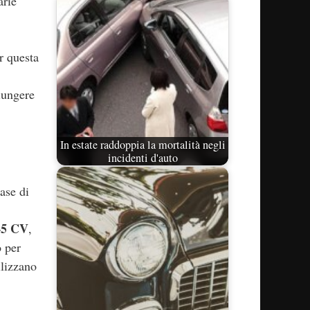
arie
r questa
giungere
In estate raddoppia la mortalità negli
incidenti d'auto
ase di
45 CV
,
o per
ilizzano