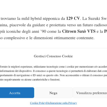
129 CV
, troviamo la mild hybrid nipponica da
. La Suzuki Swi
uina, piacevole da guidare e proiettata verso un futuro radioso
Citroen Saxò VTS
P
e più iconiche degli anni ’90 come la
e la
peso complessivo e le dimensioni ottimamente contenute.
Gestisci Consenso Cookie
 Mini Cooper S sarebbe, sicuramente, il più succoso e affidabi
fornire le migliori esperienze, utilizziamo tecnologie come i cookie per memorizzare e/o acceder
.150 euro
, fa gola a molti. Il suo 4 cilindri turbo da 2.0 litri 
 informazioni del dispositivo. Il consenso a queste tecnologie ci permetterà di elaborare dati com
portamento di navigazione o ID unici su questo sito. Non acconsentire o ritirare il consenso pu
, la sicurezza BMW e il design iconico inglese la rende un’
uire negativamente su alcune caratteristiche e funzioni.
o divertente nel misto guidato e nei track day. Lo sterzo del
iamente diretto
. Sebbene la sicurezza ed il comfort siano
Accetta
Nega
Visualizza preferenz
oper S un simbolo delle sportive compatte c’è sempre.
Cookie Policy
Dichiarazione sulla Privacy