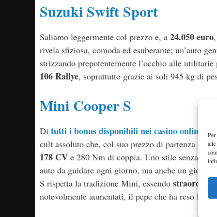
Suzuki Swift Sport
24.050 euro
Saliamo leggermente col prezzo e, a
rivela sfiziosa, comoda ed esuberante; un’auto gen
strizzando prepotentemente l’occhio alle utilitari
106 Rallye
, soprattutto grazie ai soli 945 kg di 
Mini Cooper S
tutti i bonus disponibili nei casino online
Di
, la
Per 
28
cult assoluto che, col suo prezzo di partenza di
alle
com
178 CV
e 280 Nm di coppia. Uno stile senza tempo
infl
auto da guidare ogni giorno, ma anche un giocattol
straordinar
S rispetta la tradizione Mini, essendo
notevolmente aumentati, il pepe che ha reso la Co