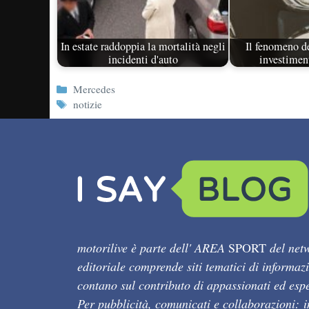
In estate raddoppia la mortalità negli
Il fenomeno de
incidenti d'auto
investimen
Categorie
Mercedes
Tag
notizie
motorilive è parte dell' AREA
SPORT
del netw
editoriale comprende siti tematici di informaz
contano sul contributo di appassionati ed esper
Per pubblicità, comunicati e collaborazioni: