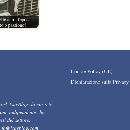
lle auto d'epoca:
to o passione?
Cookie Policy (UE)
Dichiarazione sulla Privacy
ork IsayBlog! la cui rete
ione indipendente che
ti del settore.
info@isayblog.com