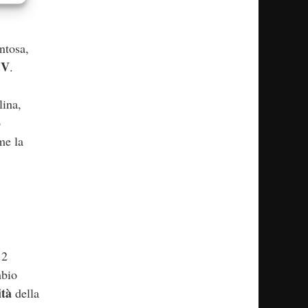
ntosa,
CV
.
lina,
o
me la
.2
mbio
ità
della