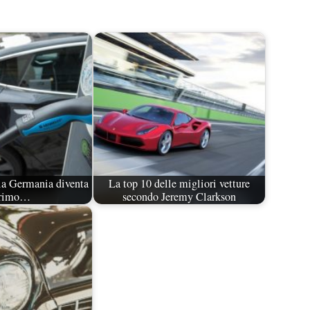
 la Germania diventa
La top 10 delle migliori vetture
primo…
secondo Jeremy Clarkson