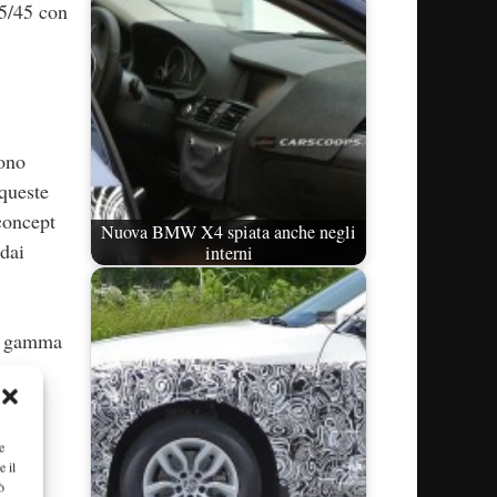
5/45 con
sono
 queste
concept
Nuova BMW X4 spiata anche negli
 dai
interni
la gamma
ro
e
e il
ò