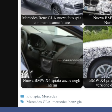
Mercedes Benz GLA nuove foto spia
Nuova BMW
con meno camuffature
Nurb
Nuova BMW X4 spiata anche negli
BMW X4 prime
interni
versione 
Categorie
foto spia
,
Mercedes
Tag
Mercedes GLA
,
mercedes-benz gla