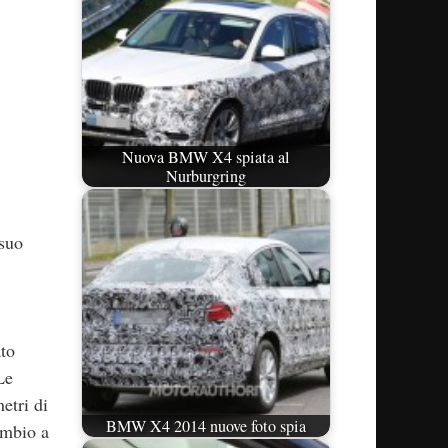
Nuova BMW X4 spiata al
Nurburgring
 suo
ato
Le
etri di
BMW X4 2014 nuove foto spia
ambio a