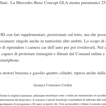
e 4Matic. La Mercedes-Benz Concept GLA monta pneumatici 25
HD con fari supplementari, posizionate sul tetto, ma che pos
eocamere singole anche in tantissimi altri ambiti. Lo scopo di
 di riprendere i camera car dell’auto per poi rivederseli. Nel 
er, capace di proiettare immagini e filmati dal Comand online e
 smartphone.
motori benzina e gasolio quattro cilindri, ripresi anche dal
l’auto dovrebbe diventare la GLA 45 AMG, con il motore quatt
Gestisci Consenso Cookie
ima.
fornire le migliori esperienze, utilizziamo tecnologie come i cookie per memorizzare e/o acceder
 informazioni del dispositivo. Il consenso a queste tecnologie ci permetterà di elaborare dati com
portamento di navigazione o ID unici su questo sito. Non acconsentire o ritirare il consenso pu