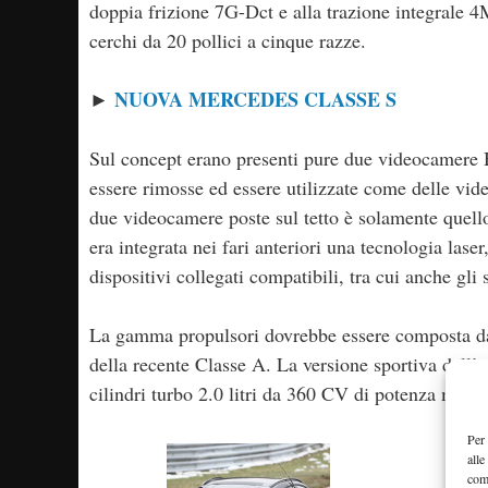
doppia frizione 7G-Dct e alla trazione integral
cerchi da 20 pollici a cinque razze.
NUOVA MERCEDES CLASSE S
►
Sul concept erano presenti pure due videocamere 
essere rimosse ed essere utilizzate come delle vid
due videocamere poste sul tetto è solamente quello
era integrata nei fari anteriori una tecnologia las
dispositivi collegati compatibili, tra cui anche gli
La gamma propulsori dovrebbe essere composta da 
della recente Classe A. La versione sportiva del
cilindri turbo 2.0 litri da 360 CV di potenza mass
Per 
alle
com