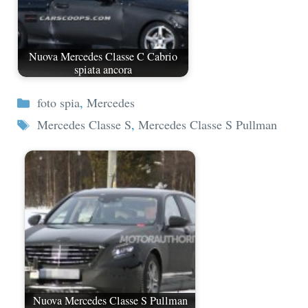
Nuova Mercedes Classe C Cabrio
spiata ancora
Categorie
foto spia
,
Mercedes
Tag
Mercedes Classe S
,
Mercedes Classe S Pullman
Nuova Mercedes Classe S Pullman