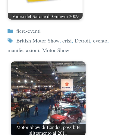
Video del Salone di Ginevra 2009
Categorie
fiere-eventi
Tag
British Motor Show
,
crisi
,
Detroit
,
evento
,
manifestazioni
,
Motor Show
Motor Show di Londra, possibile
slittamento al 2011