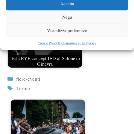
Accetta
Nega
Visualizza preferenze
Cookie Policy
Dichiarazione sulla Privacy
Tesla EYE concept IED al Salone di
Ginevra
Categorie
fiere-eventi
Tag
Torino