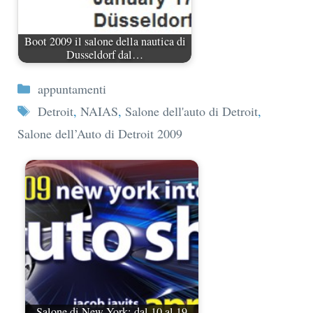
Boot 2009 il salone della nautica di
Dusseldorf dal…
Categorie
appuntamenti
Tag
Detroit
,
NAIAS
,
Salone dell'auto di Detroit
,
Salone dell’Auto di Detroit 2009
Salone di New York: dal 10 al 19