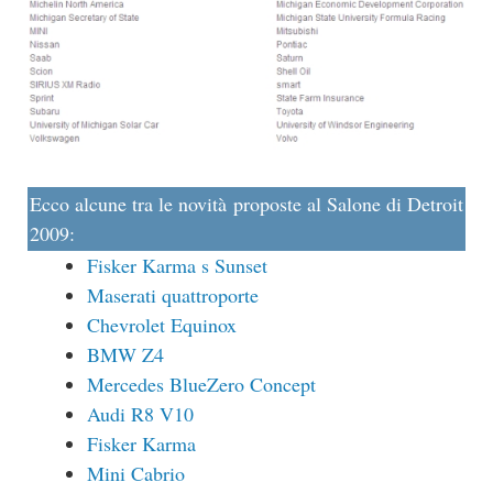
Ecco alcune tra le novità proposte al Salone di Detroit
2009:
Fisker Karma s Sunset
Maserati quattroporte
Chevrolet Equinox
BMW Z4
Mercedes BlueZero Concept
Audi R8 V10
Fisker Karma
Mini Cabrio