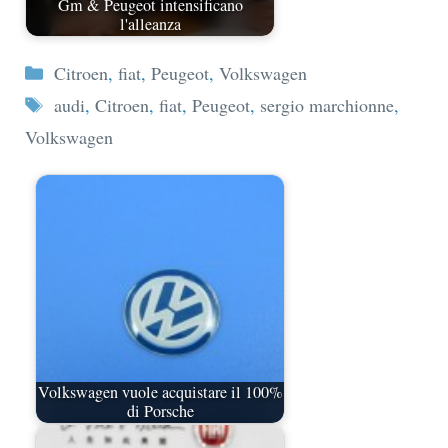
Gm & Peugeot intensificano
l'alleanza
Categorie
Citroen
,
fiat
,
Peugeot
,
Volkswagen
Tag
audi
,
Citroen
,
fiat
,
Peugeot
,
sergio marchionne
,
Volkswagen
Volkswagen vuole acquistare il 100%
di Porsche