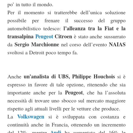
po’ in tutto il mondo.
Per il momento si tratterebbe dell’unica soluzione
possibile per frenare il successo del gruppo
l’alleanza tra la Fiat e la
automobilistico tedesco:
transalpina
Peugeot
Citroen
è stato anche sussurrato
Sergio Marchionne
NAIAS
da
nel corso dell’evento
svoltosi a Detroit poco tempo fa.
un’analista di UBS, Philippe Houchois
Anche
si è
espresso in favore di tale opzione, ritenendo che sia
Peugeot
importante anche per la
, che ha l’assoluta
necessità di trovare uno sbocco sul mercato maggiore
rispetto agli attuali livelli per le vetture che produce.
Volkswagen
La
si è sviluppata con costanza e
continuità anche in Francia, ottenendo un incremento
Audi
del 12%, mentre
ha aumentato del 16% le