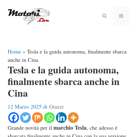
Vai
al
MENU
contenuto
Home
»
Tesla e la guida autonoma, finalmente sbarca
anche in Cina
Tesla e la guida autonoma,
finalmente sbarca anche in
Cina
12 Marzo 2025
di
Gtuzzi
marchio Tesla
Grande novità per il
, che adesso è
sbarcata finalmente anche in Cina con la sua versione