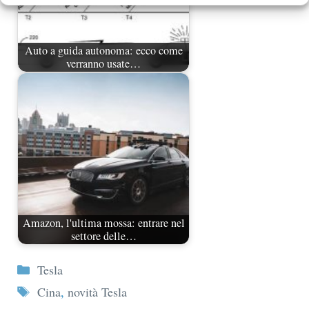
Auto a guida autonoma: ecco come
verranno usate…
Amazon, l'ultima mossa: entrare nel
settore delle…
Categorie
Tesla
Tag
Cina
,
novità Tesla